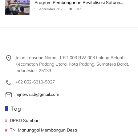
Program Pembangunan Revitalisasi Satuan
Pendidikan
9 September 2025
1309
Jalan Lansano Nomor 1 RT 003 RW 003 Lolong Belanti,
Kecamatan Padang Utara, Kota Padang, Sumatera Barat,
Indonesia - 25133
+62 852-6319-5027
mjnews.id@gmail.com
Tag
DPRD Sumbar
TNI Manunggal Membangun Desa