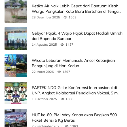
Ketika Air Naik Lebih Cepat dari Bantuan: Kisah
Warga Pangkalan Koto Baru Bertahan di Tengah
Banjir
28 Desember 2025
1503
Gebyar Pajak, 4 Wajib Pajak Dapat Hadiah Umrah
dari Bapenda Sumbar
14 Agustus 2025
1457
Wisata Lebaran Memuncak, Ancol Kebanjiran
Pengunjung di Hari Kedua
22 Maret 2026
1397
PAPTEKINDO Gelar Konferensi Internasional di
UNP, Angkat Kolaborasi Pendidikan Vokasi, Simak
Agendanya
13 Oktober 2025
1388
HUT ke-80, PMI Way Kanan akan Bagikan 500
Paket Berisi 5 Kg Beras
25 September 2025
1363