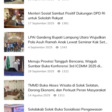
Menteri Sosial Sambut Positif Dukungan DPD RI
untuk Sekolah Rakyat
17 September 2025
1361
LPAI Gandeng Bupati Lampung Utara Wujudkan
Pola Asuh Ramah Anak Lewat Seminar Kak Seto,
Ini Jadwalnya
4 September 2025
1343
Menuju Provinsi Tangguh Bencana, Wagub
Sumbar Buka Konferensi 3rd ICDMM 2025 di
Unand
29 September 2025
1322
TMMD Buka Akses Wisata di Solok Selatan,
Dorong Ekonomi, dan Perkuat Peran Masyarakat
14 Agustus 2025
1311
Sekdakab Solok Buka Sosialisasi Pengawasan