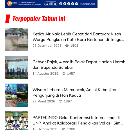
Ketika Air Naik Lebih Cepat dari Bantuan: Kisah
Warga Pangkalan Koto Baru Bertahan di Tengah
Banjir
28 Desember 2025
1503
Gebyar Pajak, 4 Wajib Pajak Dapat Hadiah Umrah
dari Bapenda Sumbar
14 Agustus 2025
1457
Wisata Lebaran Memuncak, Ancol Kebanjiran
Pengunjung di Hari Kedua
22 Maret 2026
1397
PAPTEKINDO Gelar Konferensi Internasional di
UNP, Angkat Kolaborasi Pendidikan Vokasi, Simak
Agendanya
13 Oktober 2025
1388