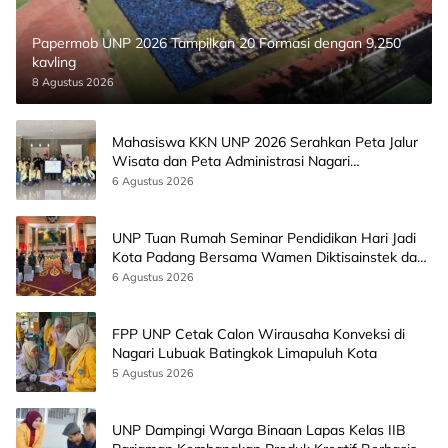
Papermob UNP 2026 Tampilkan 20 Formasi dengan 9.250
kavling
8 Agustus 2026
Mahasiswa KKN UNP 2026 Serahkan Peta Jalur
Wisata dan Peta Administrasi Nagari
Paninggahan
6 Agustus 2026
UNP Tuan Rumah Seminar Pendidikan Hari Jadi
Kota Padang Bersama Wamen Diktisainstek dan
CEO EMGS Malaysia
6 Agustus 2026
FPP UNP Cetak Calon Wirausaha Konveksi di
Nagari Lubuak Batingkok Limapuluh Kota
5 Agustus 2026
UNP Dampingi Warga Binaan Lapas Kelas IIB