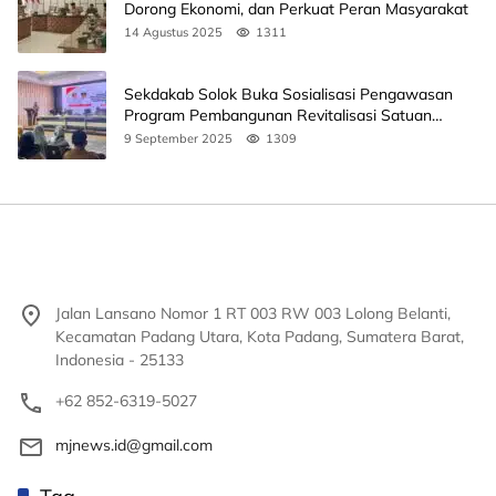
Dorong Ekonomi, dan Perkuat Peran Masyarakat
14 Agustus 2025
1311
Sekdakab Solok Buka Sosialisasi Pengawasan
Program Pembangunan Revitalisasi Satuan
Pendidikan
9 September 2025
1309
Jalan Lansano Nomor 1 RT 003 RW 003 Lolong Belanti,
Kecamatan Padang Utara, Kota Padang, Sumatera Barat,
Indonesia - 25133
+62 852-6319-5027
mjnews.id@gmail.com