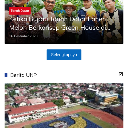
Tanah Datar
Ketika Bupati Tanah Datar Panen
Melon Berkonsep Green House di
SMKN 2 Batusangkar
16 Desember 2023
Selengkapnya
Berita UNP