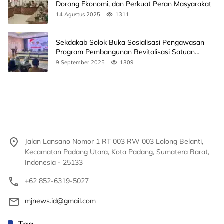
Dorong Ekonomi, dan Perkuat Peran Masyarakat
14 Agustus 2025
1311
Sekdakab Solok Buka Sosialisasi Pengawasan
Program Pembangunan Revitalisasi Satuan
Pendidikan
9 September 2025
1309
Jalan Lansano Nomor 1 RT 003 RW 003 Lolong Belanti,
Kecamatan Padang Utara, Kota Padang, Sumatera Barat,
Indonesia - 25133
+62 852-6319-5027
mjnews.id@gmail.com