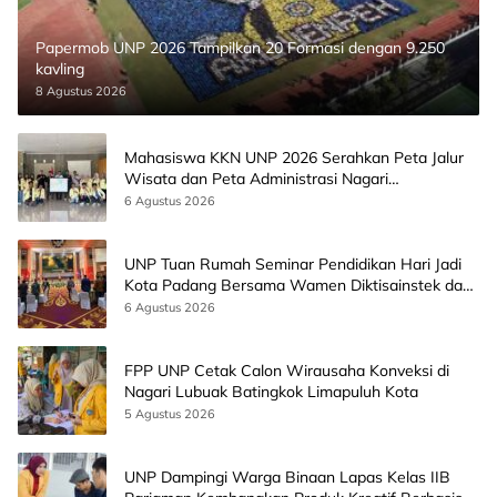
Papermob UNP 2026 Tampilkan 20 Formasi dengan 9.250
kavling
8 Agustus 2026
Mahasiswa KKN UNP 2026 Serahkan Peta Jalur
Wisata dan Peta Administrasi Nagari
Paninggahan
6 Agustus 2026
UNP Tuan Rumah Seminar Pendidikan Hari Jadi
Kota Padang Bersama Wamen Diktisainstek dan
CEO EMGS Malaysia
6 Agustus 2026
FPP UNP Cetak Calon Wirausaha Konveksi di
Nagari Lubuak Batingkok Limapuluh Kota
5 Agustus 2026
UNP Dampingi Warga Binaan Lapas Kelas IIB