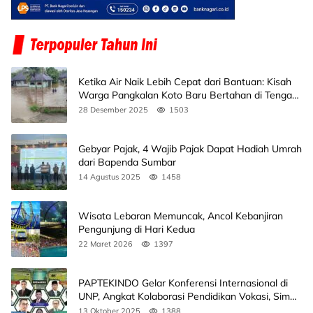
Ketika Air Naik Lebih Cepat dari Bantuan: Kisah
Warga Pangkalan Koto Baru Bertahan di Tengah
Banjir
28 Desember 2025
1503
Gebyar Pajak, 4 Wajib Pajak Dapat Hadiah Umrah
dari Bapenda Sumbar
14 Agustus 2025
1458
Wisata Lebaran Memuncak, Ancol Kebanjiran
Pengunjung di Hari Kedua
22 Maret 2026
1397
PAPTEKINDO Gelar Konferensi Internasional di
UNP, Angkat Kolaborasi Pendidikan Vokasi, Simak
Agendanya
13 Oktober 2025
1388