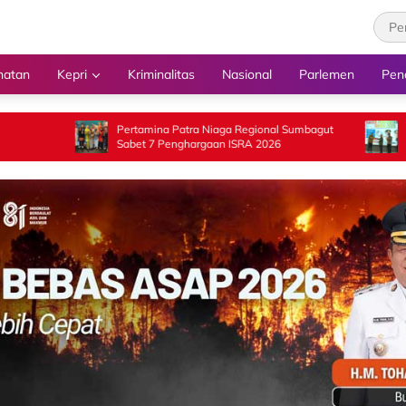
hatan
Kepri
Kriminalitas
Nasional
Parlemen
Pen
Pertamina Patra Niaga Regional Sumbagut
Sinergi Program P
Sabet 7 Penghargaan ISRA 2026
Inklusi Sosial da
Sumbar 2026