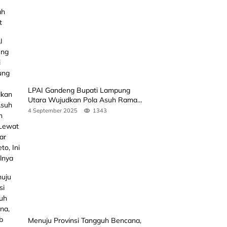
LPAI Gandeng Bupati Lampung
Utara Wujudkan Pola Asuh Ramah
Anak Lewat Seminar Kak Seto, Ini
4 September 2025
1343
Jadwalnya
Menuju Provinsi Tangguh Bencana,