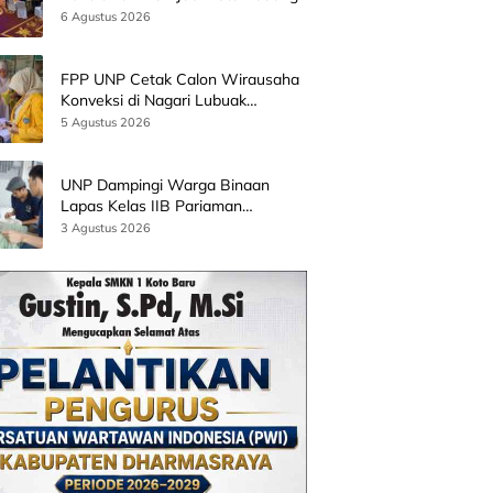
Bersama Wamen Diktisainstek dan
6 Agustus 2026
CEO EMGS Malaysia
FPP UNP Cetak Calon Wirausaha
Konveksi di Nagari Lubuak
Batingkok Limapuluh Kota
5 Agustus 2026
UNP Dampingi Warga Binaan
Lapas Kelas IIB Pariaman
Kembangkan Produk Kreatif
3 Agustus 2026
Berbasis AI