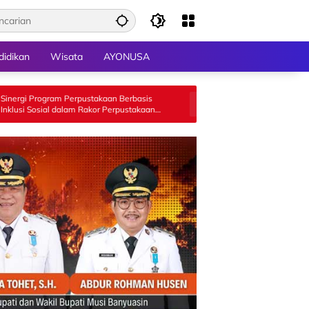
didikan
Wisata
AYONUSA
erpustakaan Berbasis
Respon Aduan Masyarakat Terkait PETI,
lam Rakor Perpustakaan
Polres 50 Kota Gelar Razia di Galugua