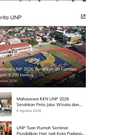
rita UNP
ermob UNP 2026 Tampilkan 20 Formasi
gan 9.250 kavling
ustus 2026
Mahasiswa KKN UNP 2026
Serahkan Peta Jalur Wisata dan
Peta Administrasi Nagari
6 Agustus 2026
Paninggahan
UNP Tuan Rumah Seminar
Pendidikan Hari Jadi Kota Padang