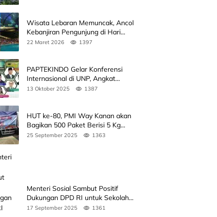
Wisata Lebaran Memuncak, Ancol
Kebanjiran Pengunjung di Hari
Kedua
22 Maret 2026
1397
PAPTEKINDO Gelar Konferensi
Internasional di UNP, Angkat
Kolaborasi Pendidikan Vokasi,
13 Oktober 2025
1387
Simak Agendanya
HUT ke-80, PMI Way Kanan akan
Bagikan 500 Paket Berisi 5 Kg
Beras
25 September 2025
1363
Menteri Sosial Sambut Positif
Dukungan DPD RI untuk Sekolah
Rakyat
17 September 2025
1361