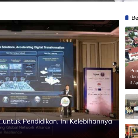
Be
Pap
den
8 Ag
untuk Pendidikan, Ini Kelebihannya