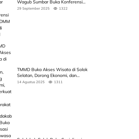
Wagub Sumbar Buka Konferensi
3rd ICDMM 2025 di Unand
29 September 2025
1322
TMMD Buka Akses Wisata di Solok
Selatan, Dorong Ekonomi, dan
Perkuat Peran Masyarakat
14 Agustus 2025
1311