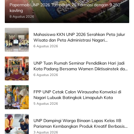
Papermob UNP 2026 Tampilkan 20 Formasi dengan 9.250
kavling
8 Agustus 2026
Mahasiswa KKN UNP 2026 Serahkan Peta Jalur
Wisata dan Peta Administrasi Nagari
Paninggahan
6 Agustus 2026
UNP Tuan Rumah Seminar Pendidikan Hari Jadi
Kota Padang Bersama Wamen Diktisainstek dan
CEO EMGS Malaysia
6 Agustus 2026
FPP UNP Cetak Calon Wirausaha Konveksi di
Nagari Lubuak Batingkok Limapuluh Kota
5 Agustus 2026
UNP Dampingi Warga Binaan Lapas Kelas IIB
Pariaman Kembangkan Produk Kreatif Berbasis
AI
3 Agustus 2026