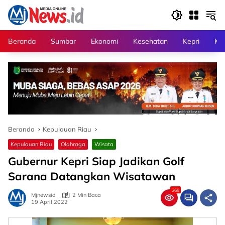
Langsung
ke
konten
Beranda
Sumbar
Ekonomi
Kesehatan
Kepri
Kri
Beranda
Kepulauan Riau
Kepulauan Riau
Olahraga
Wisata
Gubernur Kepri Siap Jadikan Golf
Sarana Datangkan Wisatawan
269
Mjnewsid
2 Min Baca
19 April 2022