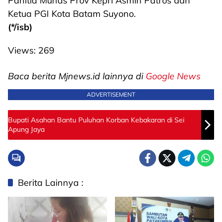
Panitia Munas Prov Kepri Asmin Patros dan
Ketua PGI Kota Batam Suyono.
(*/isb)
Views:
269
Baca berita Mjnews.id lainnya di
Google News
ADVERTISEMENT
Bupati Asahan Bantu Puluhan Korban Kebakaran di Sei
Apung Jaya
Berita Lainnya :