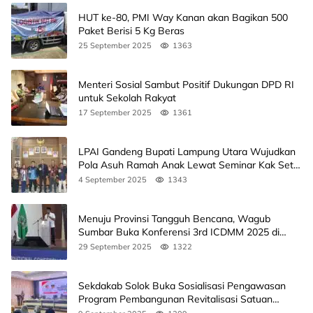
HUT ke-80, PMI Way Kanan akan Bagikan 500
Paket Berisi 5 Kg Beras
25 September 2025
1363
Menteri Sosial Sambut Positif Dukungan DPD RI
untuk Sekolah Rakyat
17 September 2025
1361
LPAI Gandeng Bupati Lampung Utara Wujudkan
Pola Asuh Ramah Anak Lewat Seminar Kak Seto,
Ini Jadwalnya
4 September 2025
1343
Menuju Provinsi Tangguh Bencana, Wagub
Sumbar Buka Konferensi 3rd ICDMM 2025 di
Unand
29 September 2025
1322
Sekdakab Solok Buka Sosialisasi Pengawasan
Program Pembangunan Revitalisasi Satuan
Pendidikan