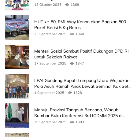
Agendanya
13 Oktober 2025
1369
HUT ke-80, PMI Way Kanan akan Bagikan 500
Paket Berisi 5 Kg Beras
25 September 2025
1348
Menteri Sosial Sambut Positif Dukungan DPD RI
untuk Sekolah Rakyat
17 September 2025
1347
LPAI Gandeng Bupati Lampung Utara Wujudkan
Pola Asuh Ramah Anak Lewat Seminar Kak Seto,
Ini Jadwalnya
4 September 2025
1328
Menuju Provinsi Tangguh Bencana, Wagub
Sumbar Buka Konferensi 3rd ICDMM 2025 di
Unand
29 September 2025
1303