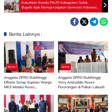
Kukuhkan Bunda PAUD Kabupaten Solok,
Bupati Ajak Mempersiapkan Generasi Indonesia
Emas 2045
Berita Lainnya :
Berita
Berita
Anggota DPRD Bukittinggi
Anggota DPRD Bukittinggi
Elfianis Serap Aspirasi Warga
Yerry Amiruddin Reses
MKS Melalui Reses
Perorangan di Pakan Labuah
Perorangan