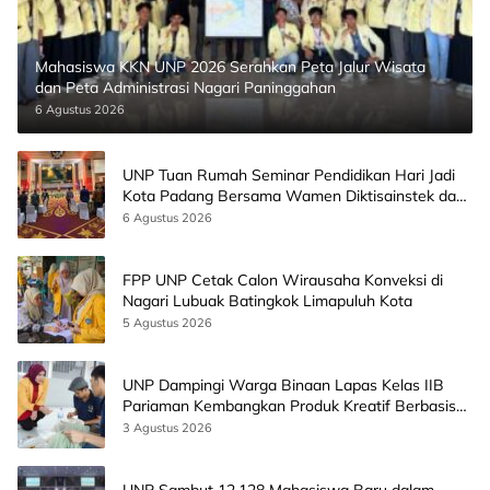
Mahasiswa KKN UNP 2026 Serahkan Peta Jalur Wisata
dan Peta Administrasi Nagari Paninggahan
6 Agustus 2026
UNP Tuan Rumah Seminar Pendidikan Hari Jadi
Kota Padang Bersama Wamen Diktisainstek dan
CEO EMGS Malaysia
6 Agustus 2026
FPP UNP Cetak Calon Wirausaha Konveksi di
Nagari Lubuak Batingkok Limapuluh Kota
5 Agustus 2026
UNP Dampingi Warga Binaan Lapas Kelas IIB
Pariaman Kembangkan Produk Kreatif Berbasis
AI
3 Agustus 2026