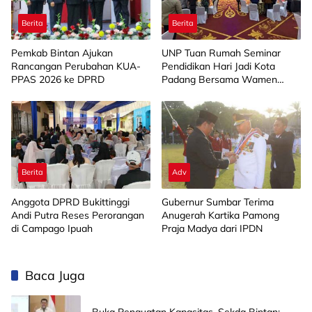
Berita
Berita
Pemkab Bintan Ajukan
UNP Tuan Rumah Seminar
Rancangan Perubahan KUA-
Pendidikan Hari Jadi Kota
PPAS 2026 ke DPRD
Padang Bersama Wamen
Diktisainstek dan CEO EMGS
Malaysia
Berita
Adv
Anggota DPRD Bukittinggi
Gubernur Sumbar Terima
Andi Putra Reses Perorangan
Anugerah Kartika Pamong
di Campago Ipuah
Praja Madya dari IPDN
Baca Juga
Buka Penguatan Kapasitas, Sekda Bintan: