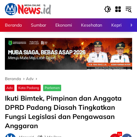
Langsung
ke
konten
Beranda
Sumbar
Ekonomi
Kesehatan
Kepri
Kri
Beranda
Adv
Adv
Kota Padang
Parlemen
Ikuti Bimtek, Pimpinan dan Anggota
DPRD Padang Diasah Tingkatkan
Fungsi Legislasi dan Pengawasan
Anggaran
53