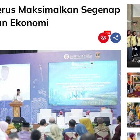
rus Maksimalkan Segenap
an Ekonomi
720
Mah
Jal
Pan
6 Ag