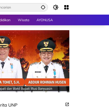
didikan
Wisata
AYONUSA
rita UNP