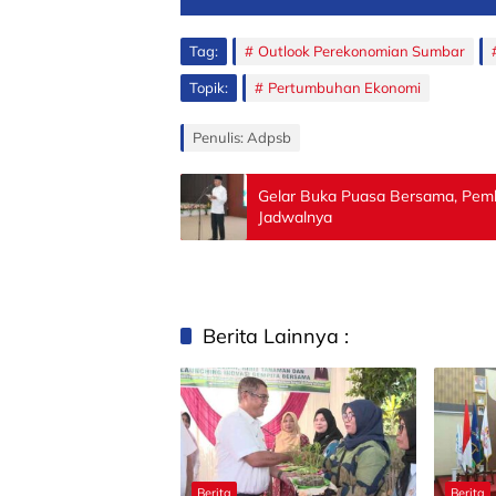
Tag:
Outlook Perekonomian Sumbar
Topik:
Pertumbuhan Ekonomi
Penulis: Adpsb
Gelar Buka Puasa Bersama, Pemk
Jadwalnya
Berita Lainnya :
Berita
Berita