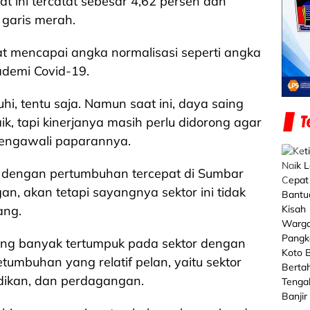
 ini tercatat sebesar 4,62 persen dan
 garis merah.
at mencapai angka normalisasi seperti angka
demi Covid-19.
, tentu saja. Namun saat ini, daya saing
k, tapi kinerjanya masih perlu didorong agar
mengawali paparannya.
r dengan pertumbuhan tercepat di Sumbar
gan, akan tetapi sayangnya sektor ini tidak
ang.
 paling banyak tertumpuk pada sektor dengan
etumbuhan yang relatif pelan, yaitu sektor
idikan, dan perdagangan.