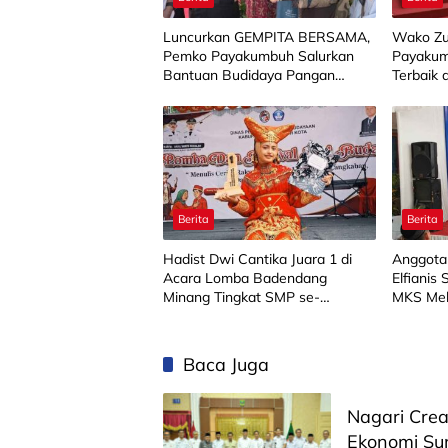
Luncurkan GEMPITA BERSAMA,
Wako Zu
Pemko Payakumbuh Salurkan
Payakum
Bantuan Budidaya Pangan
Terbaik 
kepada 15 KWT
Berita
Berita
Hadist Dwi Cantika Juara 1 di
Anggota
Acara Lomba Badendang
Elfianis
Minang Tingkat SMP se-
MKS Mel
Limapuluh Kota
Baca Juga
Nagari Cre
Ekonomi S