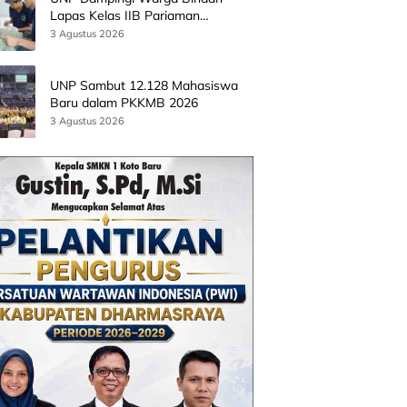
Lapas Kelas IIB Pariaman
Kembangkan Produk Kreatif
3 Agustus 2026
Berbasis AI
UNP Sambut 12.128 Mahasiswa
Baru dalam PKKMB 2026
3 Agustus 2026