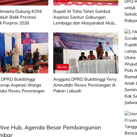
lmaeta Dukung KONI
Bupati M Toha Tohet Sambut
buh Bidik Prestasi
Aspirasi Santun Gabungan
di Porprov 2026
Lembaga dan Masyarakat Muba
Bersatu
Berita
 DPRD Bukittinggi
Anggota DPRD Bukittinggi Yerry
 Serap Aspirasi Warga
Amiruddin Reses Perorangan di
alui Reses Perorangan
Pakan Labuah
ative Hub, Agenda Besar Pembangunan
umbar