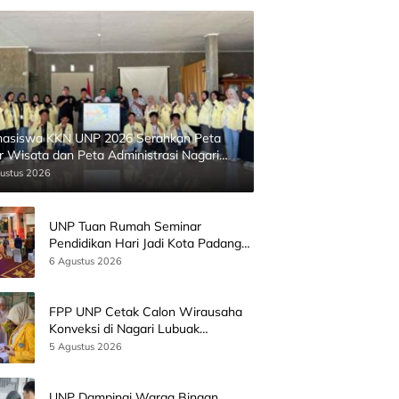
asiswa KKN UNP 2026 Serahkan Peta
ur Wisata dan Peta Administrasi Nagari
inggahan
ustus 2026
UNP Tuan Rumah Seminar
Pendidikan Hari Jadi Kota Padang
Bersama Wamen Diktisainstek dan
6 Agustus 2026
CEO EMGS Malaysia
FPP UNP Cetak Calon Wirausaha
Konveksi di Nagari Lubuak
Batingkok Limapuluh Kota
5 Agustus 2026
UNP Dampingi Warga Binaan