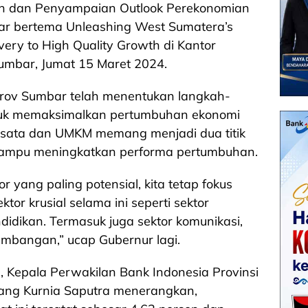
an dan Penyampaian Outlook Perekonomian
ar bertema Unleashing West Sumatera’s
overy to High Quality Growth di Kantor
Sumbar, Jumat 15 Maret 2024.
ov Sumbar telah menentukan langkah-
tuk memaksimalkan pertumbuhan ekonomi
isata dan UMKM memang menjadi dua titik
mampu meningkatkan performa pertumbuhan.
or yang paling potensial, kita tetap fokus
r krusial selama ini seperti sektor
ndidikan. Termasuk juga sektor komunikasi,
ambangan,” ucap Gubernur lagi.
 Kepala Perwakilan Bank Indonesia Provinsi
dang Kurnia Saputra menerangkan,