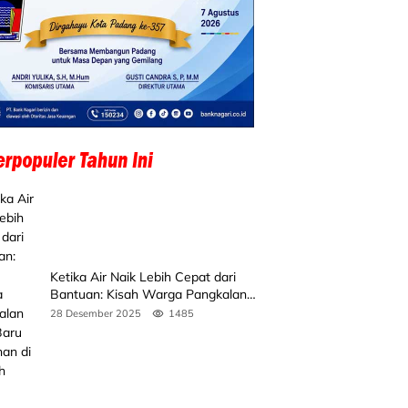
Ketika Air Naik Lebih Cepat dari
Bantuan: Kisah Warga Pangkalan
Koto Baru Bertahan di Tengah
28 Desember 2025
1485
Banjir