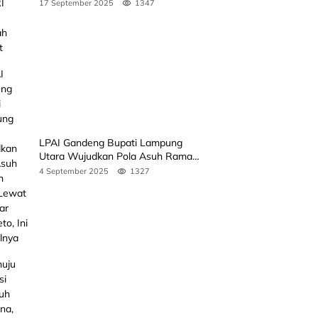
Rakyat
17 September 2025
1347
LPAI Gandeng Bupati Lampung
Utara Wujudkan Pola Asuh Ramah
Anak Lewat Seminar Kak Seto, Ini
4 September 2025
1327
Jadwalnya