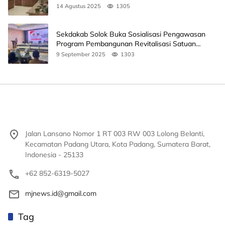
14 Agustus 2025
1305
Sekdakab Solok Buka Sosialisasi Pengawasan
Program Pembangunan Revitalisasi Satuan
Pendidikan
9 September 2025
1303
Jalan Lansano Nomor 1 RT 003 RW 003 Lolong Belanti,
Kecamatan Padang Utara, Kota Padang, Sumatera Barat,
Indonesia - 25133
+62 852-6319-5027
mjnews.id@gmail.com
Tag