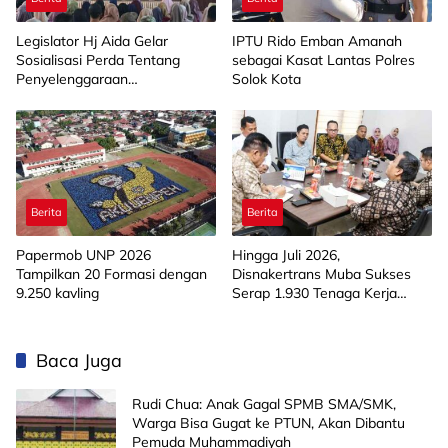
Legislator Hj Aida Gelar
IPTU Rido Emban Amanah
Sosialisasi Perda Tentang
sebagai Kasat Lantas Polres
Penyelenggaraan
Solok Kota
Kesejahteraan Sosial di
Limapuluh Kota
Berita
Berita
Papermob UNP 2026
Hingga Juli 2026,
Tampilkan 20 Formasi dengan
Disnakertrans Muba Sukses
9.250 kavling
Serap 1.930 Tenaga Kerja
Lokal
Baca Juga
Rudi Chua: Anak Gagal SPMB SMA/SMK,
Warga Bisa Gugat ke PTUN, Akan Dibantu
Pemuda Muhammadiyah