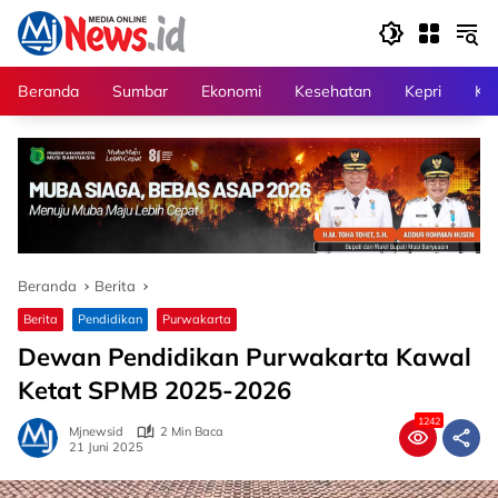
Langsung
ke
konten
Beranda
Sumbar
Ekonomi
Kesehatan
Kepri
Kri
Beranda
Berita
Berita
Pendidikan
Purwakarta
Dewan Pendidikan Purwakarta Kawal
Ketat SPMB 2025-2026
1242
Mjnewsid
2 Min Baca
21 Juni 2025