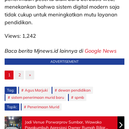
menekankan bahwa sistem digital modern saja
tidak cukup untuk meningkatkan mutu layanan
pendidikan.
Views:
1,242
Baca berita Mjnews.id lainnya di
Google News
ADVERTISEMENT
1
2
»
Tag:
Agus Marjuki
dewan pendidikan
sistem penerimaan murid baru
spmb
Topik:
Penerimaan Murid
Jadi Venue Porwarprov Sumbar, Wawako
Payakumbuh Apresiasi Owner Rumah Biliar