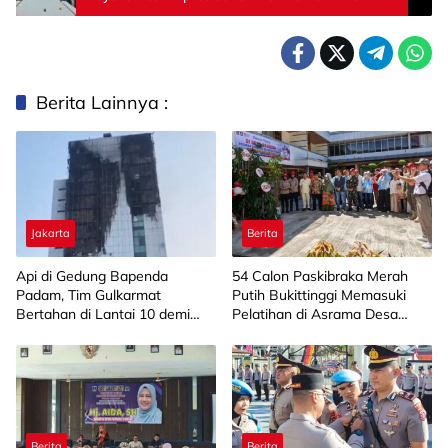
Nineball
Berita Lainnya :
Jakarta
Berita
Api di Gedung Bapenda
‎54 Calon Paskibraka Merah
Padam, Tim Gulkarmat
Putih Bukittinggi Memasuki
Bertahan di Lantai 10 demi
Pelatihan di Asrama Desa
Pastikan Tidak Ada
Bahagia
Perambatan
Berita
Berita