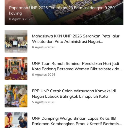
Papermob UNP 2026 Tampilkan 20 Formasi dengan 9.250
kavling
8 Agustus 2026
Mahasiswa KKN UNP 2026 Serahkan Peta Jalur
Wisata dan Peta Administrasi Nagari
Paninggahan
6 Agustus 2026
UNP Tuan Rumah Seminar Pendidikan Hari Jadi
Kota Padang Bersama Wamen Diktisainstek dan
CEO EMGS Malaysia
6 Agustus 2026
FPP UNP Cetak Calon Wirausaha Konveksi di
Nagari Lubuak Batingkok Limapuluh Kota
5 Agustus 2026
UNP Dampingi Warga Binaan Lapas Kelas IIB
Pariaman Kembangkan Produk Kreatif Berbasis