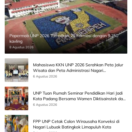
Papermob UNP 2026 Tampilkan 20 Formasi dengan 9.250
kavling
8 Agustus 2026
Mahasiswa KKN UNP 2026 Serahkan Peta Jalur
Wisata dan Peta Administrasi Nagari
Paninggahan
6 Agustus 2026
UNP Tuan Rumah Seminar Pendidikan Hari Jadi
Kota Padang Bersama Wamen Diktisainstek dan
CEO EMGS Malaysia
6 Agustus 2026
FPP UNP Cetak Calon Wirausaha Konveksi di
Nagari Lubuak Batingkok Limapuluh Kota