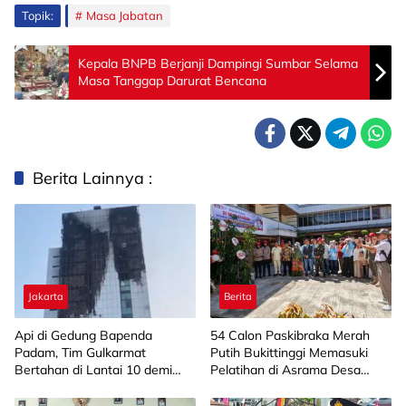
Topik:
Masa Jabatan
Kepala BNPB Berjanji Dampingi Sumbar Selama
Masa Tanggap Darurat Bencana
Berita Lainnya :
Jakarta
Berita
Api di Gedung Bapenda
‎54 Calon Paskibraka Merah
Padam, Tim Gulkarmat
Putih Bukittinggi Memasuki
Bertahan di Lantai 10 demi
Pelatihan di Asrama Desa
Pastikan Tidak Ada
Bahagia
Perambatan