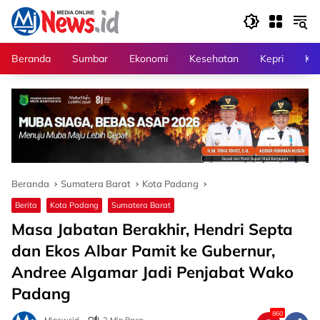
Langsung
ke
konten
Beranda
Sumbar
Ekonomi
Kesehatan
Kepri
Kri
Beranda
Sumatera Barat
Kota Padang
Berita
Kota Padang
Sumatera Barat
Masa Jabatan Berakhir, Hendri Septa
dan Ekos Albar Pamit ke Gubernur,
Andree Algamar Jadi Penjabat Wako
Padang
860