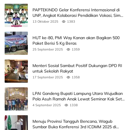
PAPTEKINDO Gelar Konferensi Internasional di
UNP, Angkat Kolaborasi Pendidikan Vokasi, Simak
Agendanya
13 Oktober 2025
1383
HUT ke-80, PMI Way Kanan akan Bagikan 500
Paket Berisi 5 Kg Beras
25 September 2025
1359
Menteri Sosial Sambut Positif Dukungan DPD RI
untuk Sekolah Rakyat
17 September 2025
1358
LPAI Gandeng Bupati Lampung Utara Wujudkan
Pola Asuh Ramah Anak Lewat Seminar Kak Seto,
Ini Jadwalnya
4 September 2025
1338
Menuju Provinsi Tangguh Bencana, Wagub
Sumbar Buka Konferensi 3rd ICDMM 2025 di