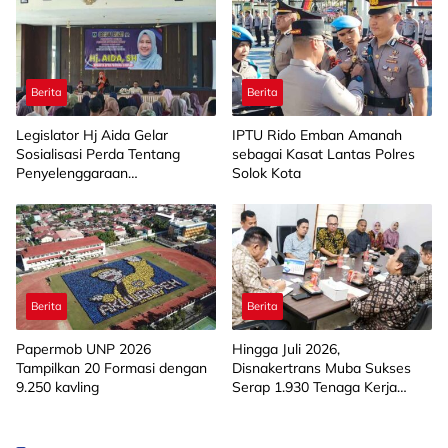
Berita
Berita
Legislator Hj Aida Gelar
IPTU Rido Emban Amanah
Sosialisasi Perda Tentang
sebagai Kasat Lantas Polres
Penyelenggaraan
Solok Kota
Kesejahteraan Sosial di
Limapuluh Kota
Berita
Berita
Papermob UNP 2026
Hingga Juli 2026,
Tampilkan 20 Formasi dengan
Disnakertrans Muba Sukses
9.250 kavling
Serap 1.930 Tenaga Kerja
Lokal