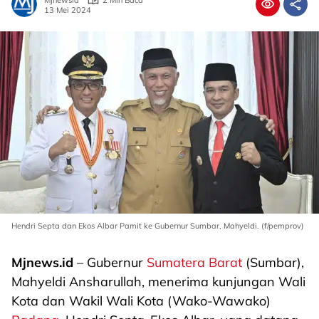
Mjnewsid
2 Min Baca
13 Mei 2024
Hendri Septa dan Ekos Albar Pamit ke Gubernur Sumbar, Mahyeldi. (f/pemprov)
Mjnews.id
– Gubernur
Sumatera Barat
(Sumbar),
Mahyeldi Ansharullah, menerima kunjungan Wali
Kota dan Wakil Wali Kota (Wako-Wawako)