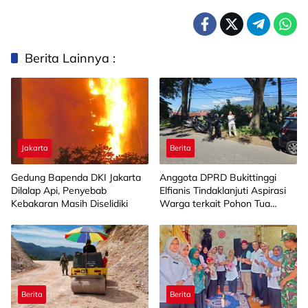
Berita Lainnya :
Jakarta
Berita
Gedung Bapenda DKI Jakarta
Anggota DPRD Bukittinggi
Dilalap Api, Penyebab
Elfianis Tindaklanjuti Aspirasi
Kebakaran Masih Diselidiki
Warga terkait Pohon Tua
Rawan Tumbang
Berita
Berita