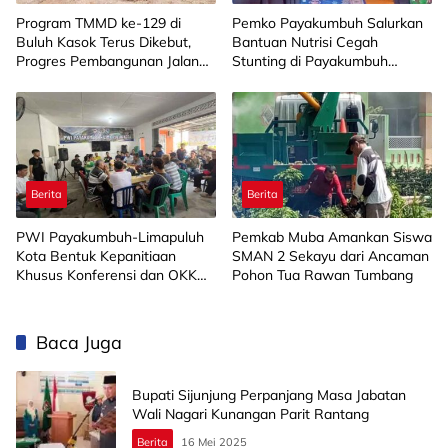
Program TMMD ke-129 di
Pemko Payakumbuh Salurkan
Buluh Kasok Terus Dikebut,
Bantuan Nutrisi Cegah
Progres Pembangunan Jalan
Stunting di Payakumbuh
Capai 88 Persen
Selatan
Berita
Berita
PWI Payakumbuh-Limapuluh
Pemkab Muba Amankan Siswa
Kota Bentuk Kepanitiaan
SMAN 2 Sekayu dari Ancaman
Khusus Konferensi dan OKK
Pohon Tua Rawan Tumbang
2026
Baca Juga
Bupati Sijunjung Perpanjang Masa Jabatan
Wali Nagari Kunangan Parit Rantang
Berita
16 Mei 2025