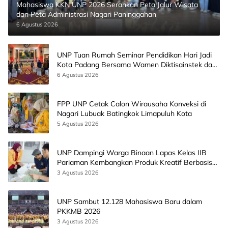
Mahasiswa KKN UNP 2026 Serahkan Peta Jalur Wisata
dan Peta Administrasi Nagari Paninggahan
6 Agustus 2026
UNP Tuan Rumah Seminar Pendidikan Hari Jadi
Kota Padang Bersama Wamen Diktisainstek dan
CEO EMGS Malaysia
6 Agustus 2026
FPP UNP Cetak Calon Wirausaha Konveksi di
Nagari Lubuak Batingkok Limapuluh Kota
5 Agustus 2026
UNP Dampingi Warga Binaan Lapas Kelas IIB
Pariaman Kembangkan Produk Kreatif Berbasis
AI
3 Agustus 2026
UNP Sambut 12.128 Mahasiswa Baru dalam
PKKMB 2026
3 Agustus 2026