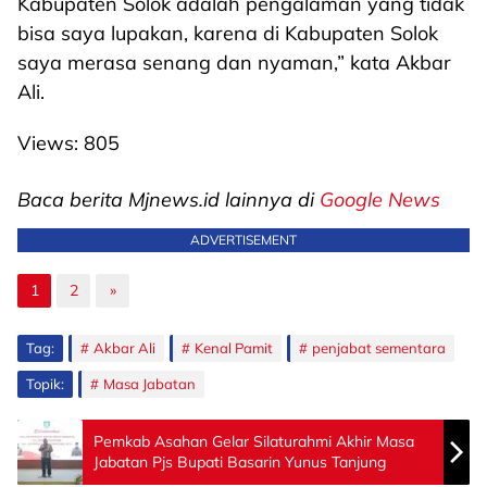
Kabupaten Solok adalah pengalaman yang tidak
bisa saya lupakan, karena di Kabupaten Solok
saya merasa senang dan nyaman,” kata Akbar
Ali.
Views:
805
Baca berita Mjnews.id lainnya di
Google News
ADVERTISEMENT
1
2
»
Tag:
Akbar Ali
Kenal Pamit
penjabat sementara
Topik:
Masa Jabatan
Pemkab Asahan Gelar Silaturahmi Akhir Masa
Jabatan Pjs Bupati Basarin Yunus Tanjung