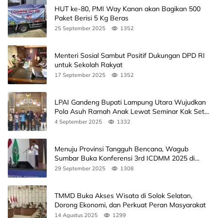
HUT ke-80, PMI Way Kanan akan Bagikan 500
Paket Berisi 5 Kg Beras
25 September 2025
1352
Menteri Sosial Sambut Positif Dukungan DPD RI
untuk Sekolah Rakyat
17 September 2025
1352
LPAI Gandeng Bupati Lampung Utara Wujudkan
Pola Asuh Ramah Anak Lewat Seminar Kak Seto,
Ini Jadwalnya
4 September 2025
1332
Menuju Provinsi Tangguh Bencana, Wagub
Sumbar Buka Konferensi 3rd ICDMM 2025 di
Unand
29 September 2025
1308
TMMD Buka Akses Wisata di Solok Selatan,
Dorong Ekonomi, dan Perkuat Peran Masyarakat
14 Agustus 2025
1299