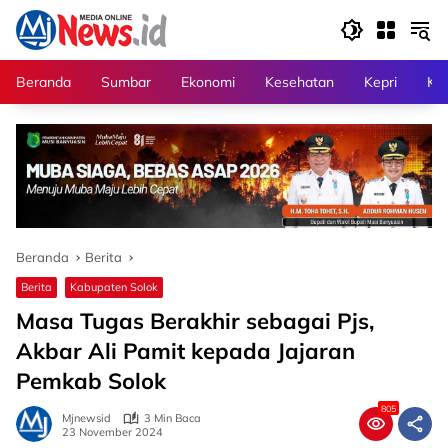
Langsung
ke
konten
Beranda
Sumbar
Ekonomi
Kesehatan
Kepri
Kri
Beranda
Berita
Berita
Kabupaten Solok
Masa Tugas Berakhir sebagai Pjs,
Akbar Ali Pamit kepada Jajaran
Pemkab Solok
805
Mjnewsid
3 Min Baca
23 November 2024