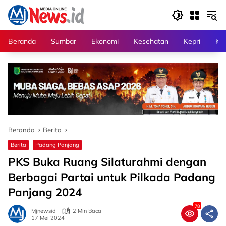
Langsung
ke
konten
Beranda
Sumbar
Ekonomi
Kesehatan
Kepri
Kri
Beranda
Berita
Berita
Padang Panjang
PKS Buka Ruang Silaturahmi dengan
Berbagai Partai untuk Pilkada Padang
Panjang 2024
78
Mjnewsid
2 Min Baca
17 Mei 2024