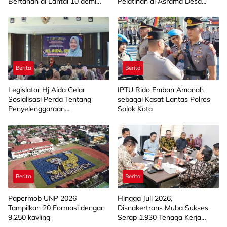
Bertahan di Lantai 10 demi
Pelatihan di Asrama Desa
Pastikan Tidak Ada
Bahagia
Perambatan
Berita
Berita
Legislator Hj Aida Gelar
IPTU Rido Emban Amanah
Sosialisasi Perda Tentang
sebagai Kasat Lantas Polres
Penyelenggaraan
Solok Kota
Kesejahteraan Sosial di
Limapuluh Kota
Berita
Berita
Papermob UNP 2026
Hingga Juli 2026,
Tampilkan 20 Formasi dengan
Disnakertrans Muba Sukses
9.250 kavling
Serap 1.930 Tenaga Kerja