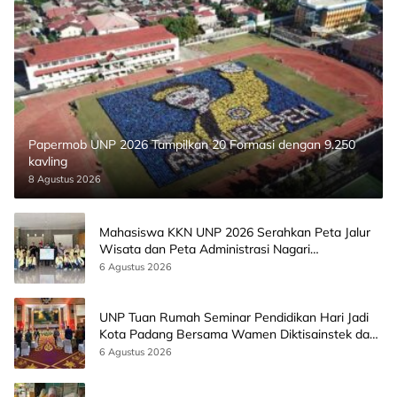
Papermob UNP 2026 Tampilkan 20 Formasi dengan 9.250
kavling
8 Agustus 2026
Mahasiswa KKN UNP 2026 Serahkan Peta Jalur
Wisata dan Peta Administrasi Nagari
Paninggahan
6 Agustus 2026
UNP Tuan Rumah Seminar Pendidikan Hari Jadi
Kota Padang Bersama Wamen Diktisainstek dan
CEO EMGS Malaysia
6 Agustus 2026