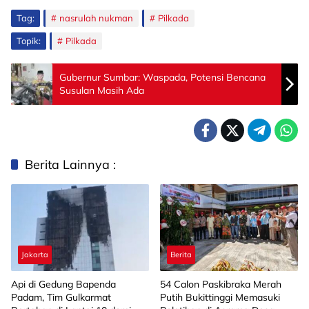
Tag:
nasrulah nukman
Pilkada
Topik:
Pilkada
Gubernur Sumbar: Waspada, Potensi Bencana
Susulan Masih Ada
Berita Lainnya :
Jakarta
Berita
Api di Gedung Bapenda
‎54 Calon Paskibraka Merah
Padam, Tim Gulkarmat
Putih Bukittinggi Memasuki