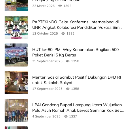
22 Maret 2026
1392
PAPTEKINDO Gelar Konferensi Internasional di
UNP, Angkat Kolaborasi Pendidikan Vokasi, Simak
Agendanya
13 Oktober 2025
1382
HUT ke-80, PMI Way Kanan akan Bagikan 500
Paket Berisi 5 Kg Beras
25 September 2025
1358
Menteri Sosial Sambut Positif Dukungan DPD RI
untuk Sekolah Rakyat
17 September 2025
1358
LPAI Gandeng Bupati Lampung Utara Wujudkan
Pola Asuh Ramah Anak Lewat Seminar Kak Seto,
Ini Jadwalnya
4 September 2025
1337