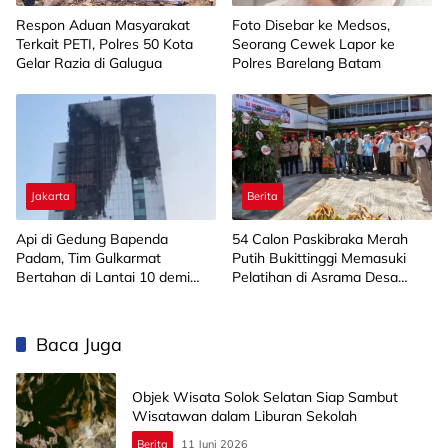
Respon Aduan Masyarakat
Foto Disebar ke Medsos,
Terkait PETI, Polres 50 Kota
Seorang Cewek Lapor ke
Gelar Razia di Galugua
Polres Barelang Batam
Jakarta
Berita
Api di Gedung Bapenda
‎54 Calon Paskibraka Merah
Padam, Tim Gulkarmat
Putih Bukittinggi Memasuki
Bertahan di Lantai 10 demi
Pelatihan di Asrama Desa
Pastikan Tidak Ada
Bahagia
Perambatan
Baca Juga
Objek Wisata Solok Selatan Siap Sambut
Wisatawan dalam Liburan Sekolah
Berita
11 Juni 2026