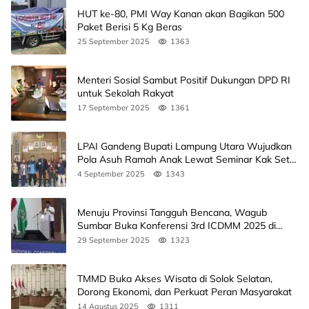
HUT ke-80, PMI Way Kanan akan Bagikan 500
Paket Berisi 5 Kg Beras
25 September 2025
1363
Menteri Sosial Sambut Positif Dukungan DPD RI
untuk Sekolah Rakyat
17 September 2025
1361
LPAI Gandeng Bupati Lampung Utara Wujudkan
Pola Asuh Ramah Anak Lewat Seminar Kak Seto,
Ini Jadwalnya
4 September 2025
1343
Menuju Provinsi Tangguh Bencana, Wagub
Sumbar Buka Konferensi 3rd ICDMM 2025 di
Unand
29 September 2025
1323
TMMD Buka Akses Wisata di Solok Selatan,
Dorong Ekonomi, dan Perkuat Peran Masyarakat
14 Agustus 2025
1311