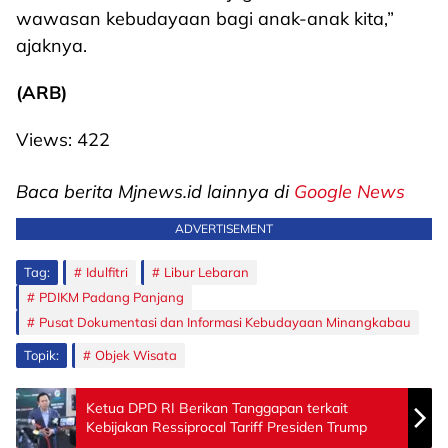
wawasan kebudayaan bagi anak-anak kita,”
ajaknya.
(ARB)
Views:
422
Baca berita Mjnews.id lainnya di
Google News
ADVERTISEMENT
Tag:
Idulfitri
Libur Lebaran
PDIKM Padang Panjang
Pusat Dokumentasi dan Informasi Kebudayaan Minangkabau
Topik:
Objek Wisata
Ketua DPD RI Berikan Tanggapan terkait
Kebijakan Ressiprocal Tariff Presiden Trump