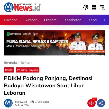
Langsung
ke
konten
Beranda
Sumbar
Ekonomi
Kesehatan
Kepri
Kri
Beranda
Berita
Berita
Padang Panjang
PDIKM Padang Panjang, Destinasi
Budaya Wisatawan Saat Libur
Lebaran
422
Mjnewsid
1 Min Baca
5 April 2025