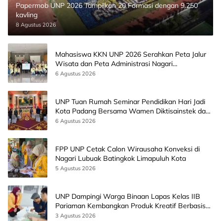
Papermob UNP 2026 Tampilkan 20 Formasi dengan 9.250
kavling
8 Agustus 2026
Mahasiswa KKN UNP 2026 Serahkan Peta Jalur
Wisata dan Peta Administrasi Nagari
Paninggahan
6 Agustus 2026
UNP Tuan Rumah Seminar Pendidikan Hari Jadi
Kota Padang Bersama Wamen Diktisainstek dan
CEO EMGS Malaysia
6 Agustus 2026
FPP UNP Cetak Calon Wirausaha Konveksi di
Nagari Lubuak Batingkok Limapuluh Kota
5 Agustus 2026
UNP Dampingi Warga Binaan Lapas Kelas IIB
Pariaman Kembangkan Produk Kreatif Berbasis
AI
3 Agustus 2026