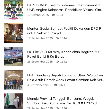
PAPTEKINDO Gelar Konferensi Internasional di
UNP, Angkat Kolaborasi Pendidikan Vokasi, Simak
Agendanya
13 Oktober 2025
1363
Menteri Sosial Sambut Positif Dukungan DPD RI
untuk Sekolah Rakyat
17 September 2025
1344
HUT ke-80, PMI Way Kanan akan Bagikan 500
Paket Berisi 5 Kg Beras
25 September 2025
1342
LPAI Gandeng Bupati Lampung Utara Wujudkan
Pola Asuh Ramah Anak Lewat Seminar Kak Seto,
Ini Jadwalnya
4 September 2025
1321
Menuju Provinsi Tangguh Bencana, Wagub
Sumbar Buka Konferensi 3rd ICDMM 2025 di
Unand
29 September 2025
1296