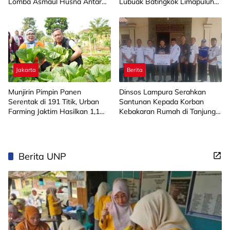
Lomba Asmaul Husna Antar
Lubuak Batingkok Limapuluh
SD/MI
Kota
Jakarta
Berita
Munjirin Pimpin Panen
Dinsos Lampura Serahkan
Serentak di 191 Titik, Urban
Santunan Kepada Korban
Farming Jaktim Hasilkan 1,1
Kebakaran Rumah di Tanjung
Ton Jagung dan Sayuran
Harapan
Berita UNP