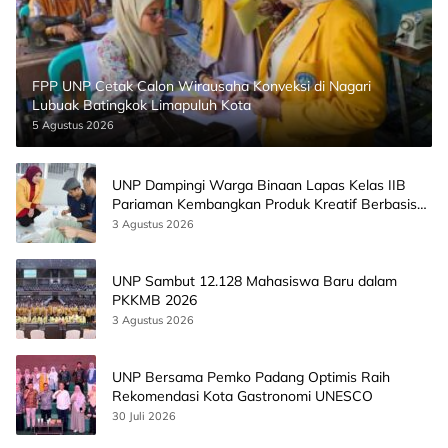
FPP UNP Cetak Calon Wirausaha Konveksi di Nagari
Lubuak Batingkok Limapuluh Kota
5 Agustus 2026
UNP Dampingi Warga Binaan Lapas Kelas IIB
Pariaman Kembangkan Produk Kreatif Berbasis
AI
3 Agustus 2026
UNP Sambut 12.128 Mahasiswa Baru dalam
PKKMB 2026
3 Agustus 2026
UNP Bersama Pemko Padang Optimis Raih
Rekomendasi Kota Gastronomi UNESCO
30 Juli 2026