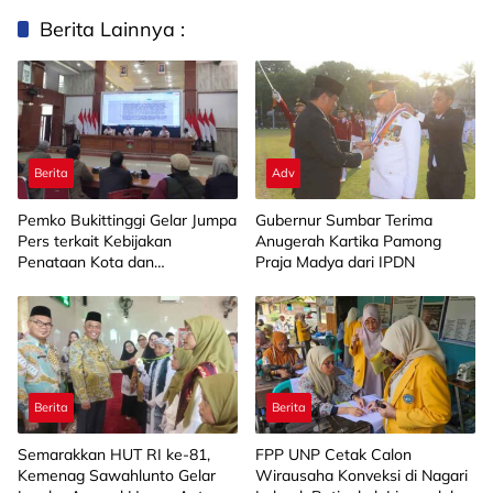
Berita Lainnya :
Berita
Adv
Pemko Bukittinggi Gelar Jumpa
Gubernur Sumbar Terima
Pers terkait Kebijakan
Anugerah Kartika Pamong
Penataan Kota dan
Praja Madya dari IPDN
Pengelolaan Aset Barang Milik
Daerah
Berita
Berita
Semarakkan HUT RI ke-81,
FPP UNP Cetak Calon
Kemenag Sawahlunto Gelar
Wirausaha Konveksi di Nagari