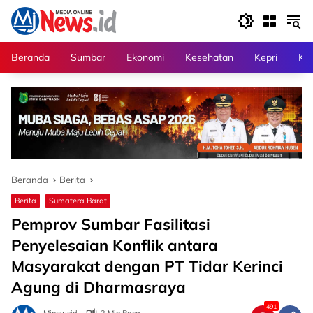
Langsung
ke
konten
Beranda
Sumbar
Ekonomi
Kesehatan
Kepri
Kri
Beranda
Berita
Berita
Sumatera Barat
Pemprov Sumbar Fasilitasi
Penyelesaian Konflik antara
Masyarakat dengan PT Tidar Kerinci
Agung di Dharmasraya
491