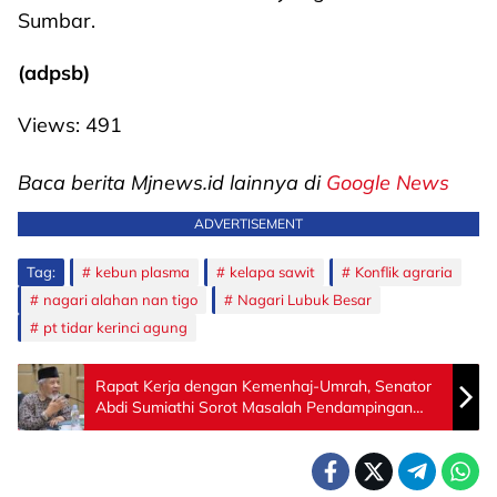
Sumbar.
(adpsb)
Views:
491
Baca berita Mjnews.id lainnya di
Google News
ADVERTISEMENT
Tag:
kebun plasma
kelapa sawit
Konflik agraria
nagari alahan nan tigo
Nagari Lubuk Besar
pt tidar kerinci agung
Rapat Kerja dengan Kemenhaj-Umrah, Senator
Abdi Sumiathi Sorot Masalah Pendampingan
Jemaah Haji Perempuan Tanpa Mahram