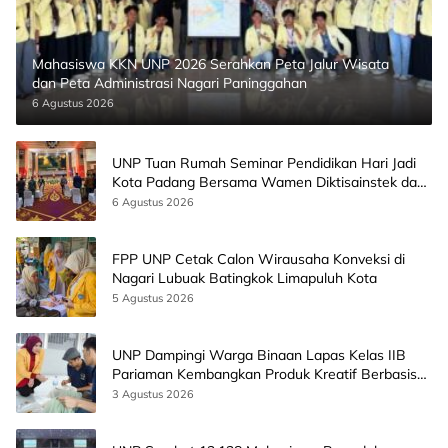
Mahasiswa KKN UNP 2026 Serahkan Peta Jalur Wisata
dan Peta Administrasi Nagari Paninggahan
6 Agustus 2026
UNP Tuan Rumah Seminar Pendidikan Hari Jadi
Kota Padang Bersama Wamen Diktisainstek dan
CEO EMGS Malaysia
6 Agustus 2026
FPP UNP Cetak Calon Wirausaha Konveksi di
Nagari Lubuak Batingkok Limapuluh Kota
5 Agustus 2026
UNP Dampingi Warga Binaan Lapas Kelas IIB
Pariaman Kembangkan Produk Kreatif Berbasis
AI
3 Agustus 2026