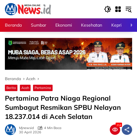
Langsung
ke
konten
Beranda
Sumbar
Ekonomi
Kesehatan
Kepri
Kri
Beranda
Aceh
Berita
Aceh
Pertamina
Pertamina Patra Niaga Regional
Sumbagut Resmikan SPBU Nelayan
18.237.014 di Aceh Selatan
214
Mjnewsid
4 Min Baca
30 April 2026