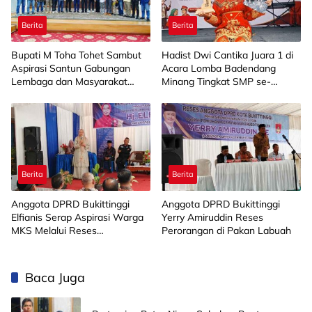
Berita
Berita
Bupati M Toha Tohet Sambut
Hadist Dwi Cantika Juara 1 di
Aspirasi Santun Gabungan
Acara Lomba Badendang
Lembaga dan Masyarakat
Minang Tingkat SMP se-
Muba Bersatu
Limapuluh Kota
Berita
Berita
Anggota DPRD Bukittinggi
Anggota DPRD Bukittinggi
Elfianis Serap Aspirasi Warga
Yerry Amiruddin Reses
MKS Melalui Reses
Perorangan di Pakan Labuah
Perorangan
Baca Juga