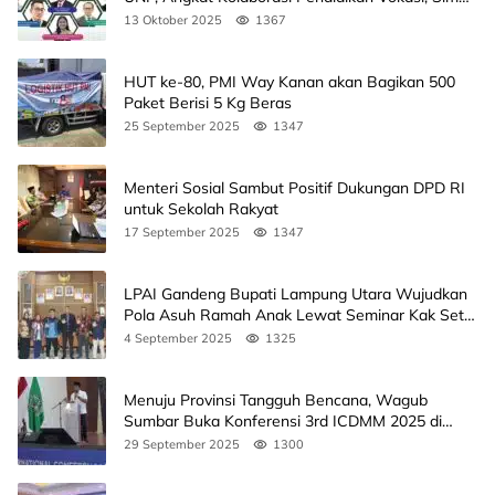
Agendanya
13 Oktober 2025
1367
HUT ke-80, PMI Way Kanan akan Bagikan 500
Paket Berisi 5 Kg Beras
25 September 2025
1347
Menteri Sosial Sambut Positif Dukungan DPD RI
untuk Sekolah Rakyat
17 September 2025
1347
LPAI Gandeng Bupati Lampung Utara Wujudkan
Pola Asuh Ramah Anak Lewat Seminar Kak Seto,
Ini Jadwalnya
4 September 2025
1325
Menuju Provinsi Tangguh Bencana, Wagub
Sumbar Buka Konferensi 3rd ICDMM 2025 di
Unand
29 September 2025
1300