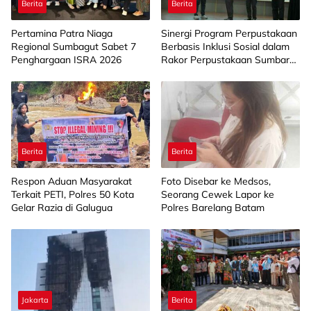
Berita
Berita
Pertamina Patra Niaga
Sinergi Program Perpustakaan
Regional Sumbagut Sabet 7
Berbasis Inklusi Sosial dalam
Penghargaan ISRA 2026
Rakor Perpustakaan Sumbar
2026
Berita
Berita
Respon Aduan Masyarakat
Foto Disebar ke Medsos,
Terkait PETI, Polres 50 Kota
Seorang Cewek Lapor ke
Gelar Razia di Galugua
Polres Barelang Batam
Jakarta
Berita