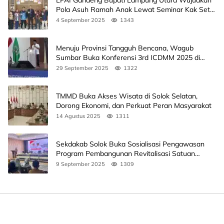
LPAI Gandeng Bupati Lampung Utara Wujudkan
Pola Asuh Ramah Anak Lewat Seminar Kak Seto,
Ini Jadwalnya
4 September 2025
1343
Menuju Provinsi Tangguh Bencana, Wagub
Sumbar Buka Konferensi 3rd ICDMM 2025 di
Unand
29 September 2025
1322
TMMD Buka Akses Wisata di Solok Selatan,
Dorong Ekonomi, dan Perkuat Peran Masyarakat
14 Agustus 2025
1311
Sekdakab Solok Buka Sosialisasi Pengawasan
Program Pembangunan Revitalisasi Satuan
Pendidikan
9 September 2025
1309