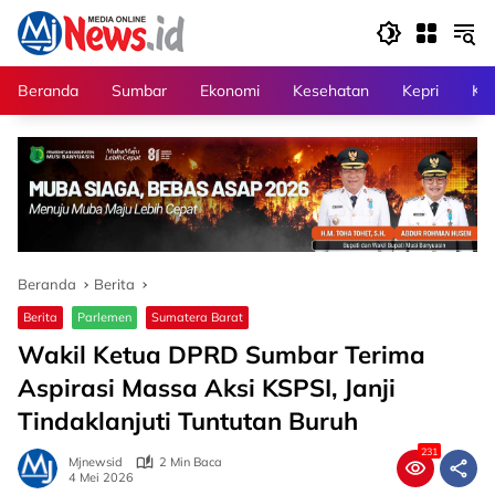
Langsung
ke
konten
Beranda
Sumbar
Ekonomi
Kesehatan
Kepri
Kri
Beranda
Berita
Berita
Parlemen
Sumatera Barat
Wakil Ketua DPRD Sumbar Terima
Aspirasi Massa Aksi KSPSI, Janji
Tindaklanjuti Tuntutan Buruh
231
Mjnewsid
2 Min Baca
4 Mei 2026