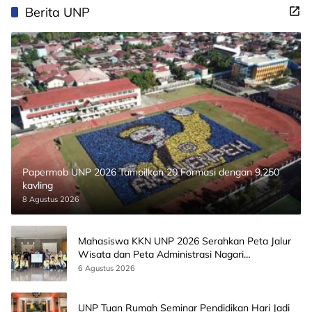
Berita UNP
Papermob UNP 2026 Tampilkan 20 Formasi dengan 9.250
kavling
8 Agustus 2026
Mahasiswa KKN UNP 2026 Serahkan Peta Jalur
Wisata dan Peta Administrasi Nagari
Paninggahan
6 Agustus 2026
UNP Tuan Rumah Seminar Pendidikan Hari Jadi