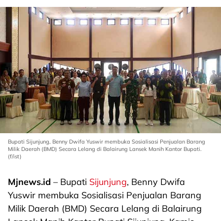
Bupati Sijunjung, Benny Dwifa Yuswir membuka Sosialisasi Penjualan Barang
Milik Daerah (BMD) Secara Lelang di Balairung Lansek Manih Kantor Bupati.
(f/ist)
Mjnews.id
– Bupati
Sijunjung
, Benny Dwifa
Yuswir membuka Sosialisasi Penjualan Barang
Milik Daerah (BMD) Secara Lelang di Balairung