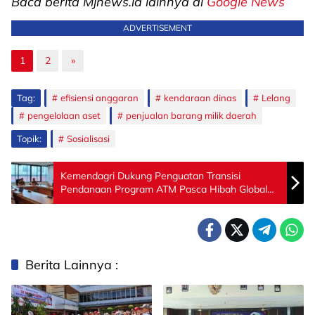
Baca berita Mjnews.id lainnya di
Google News
ADVERTISEMENT
1
2
»
Tag:
efisiensi anggaran
kendaraan dinas
Lelang
pengelolaan aset
penjualan barang milik daerah
Topik:
Sosialisasi
Kemendagri Dukung Penguatan Transisi
Pendanaan Program ATM Pasca Hibah Global
Fund
Berita Lainnya :