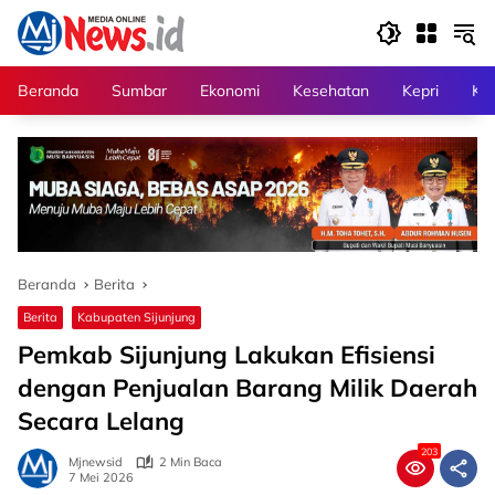
Langsung
ke
konten
Beranda
Sumbar
Ekonomi
Kesehatan
Kepri
Kri
Beranda
Berita
Berita
Kabupaten Sijunjung
Pemkab Sijunjung Lakukan Efisiensi
dengan Penjualan Barang Milik Daerah
Secara Lelang
203
Mjnewsid
2 Min Baca
7 Mei 2026