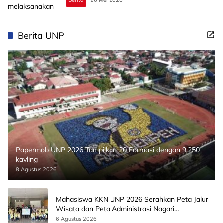
Berita UNP
Papermob UNP 2026 Tampilkan 20 Formasi dengan 9.250
kavling
8 Agustus 2026
Mahasiswa KKN UNP 2026 Serahkan Peta Jalur
Wisata dan Peta Administrasi Nagari
Paninggahan
6 Agustus 2026