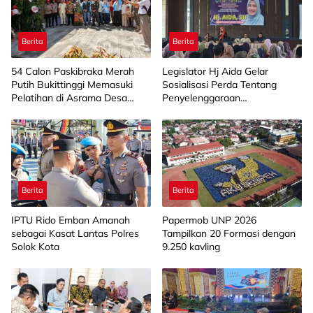
Berita
Berita
‎54 Calon Paskibraka Merah
Legislator Hj Aida Gelar
Putih Bukittinggi Memasuki
Sosialisasi Perda Tentang
Pelatihan di Asrama Desa
Penyelenggaraan
Bahagia
Kesejahteraan Sosial di
Limapuluh Kota
Berita
Berita
IPTU Rido Emban Amanah
Papermob UNP 2026
sebagai Kasat Lantas Polres
Tampilkan 20 Formasi dengan
Solok Kota
9.250 kavling