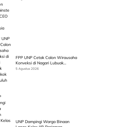
CEO EMGS Malaysia
FPP UNP Cetak Calon Wirausaha
Konveksi di Nagari Lubuak
Batingkok Limapuluh Kota
5 Agustus 2026
UNP Dampingi Warga Binaan
Lapas Kelas IIB Pariaman