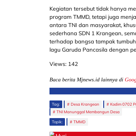
Kegiatan tersebut tidak hanya me
program TMMD, tetapi juga men
antara TNI dan masyarakat, khu
sederhana SDN 1 Krangean, sema
terhadap bangsa tampak tumbuh 
lagu Garuda Pancasila dengan 
Views:
142
Baca berita Mjnews.id lainnya di
Goog
Tag:
Desa Krangean
Kodim 0702 P
TNI Manunggal Membangun Desa
Topik:
TMMD