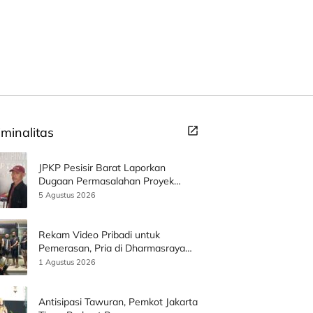
iminalitas
JPKP Pesisir Barat Laporkan
Dugaan Permasalahan Proyek
SPAM ke Kejati Lampung
5 Agustus 2026
Rekam Video Pribadi untuk
Pemerasan, Pria di Dharmasraya
Ditangkap Usai Diduga Perkosa
1 Agustus 2026
Korban
Antisipasi Tawuran, Pemkot Jakarta