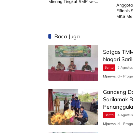
Minang Tingkat SMP se-
Anggota
Limapuluh Kota
Elfianis
MKS Mel
Baca Juga
Satgas TMM
Nagari Sari
Berita
5 Agustu
Mjnews.id – Pro
Gandeng Da
Sarilamak 
Penanggul
Berita
4 Agustu
Mjnews.id – Prog