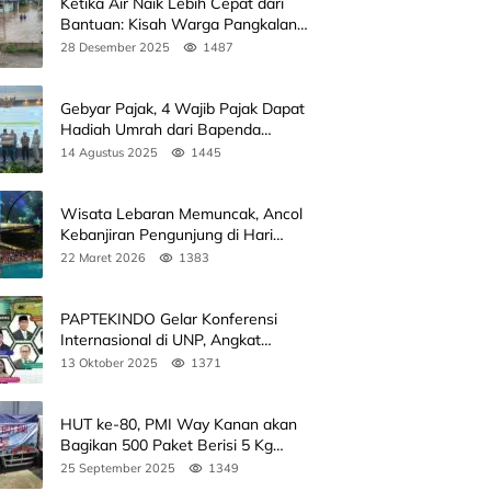
Ketika Air Naik Lebih Cepat dari
Bantuan: Kisah Warga Pangkalan
Koto Baru Bertahan di Tengah
28 Desember 2025
1487
Banjir
Gebyar Pajak, 4 Wajib Pajak Dapat
Hadiah Umrah dari Bapenda
Sumbar
14 Agustus 2025
1445
Wisata Lebaran Memuncak, Ancol
Kebanjiran Pengunjung di Hari
Kedua
22 Maret 2026
1383
PAPTEKINDO Gelar Konferensi
Internasional di UNP, Angkat
Kolaborasi Pendidikan Vokasi,
13 Oktober 2025
1371
Simak Agendanya
HUT ke-80, PMI Way Kanan akan
Bagikan 500 Paket Berisi 5 Kg
Beras
25 September 2025
1349