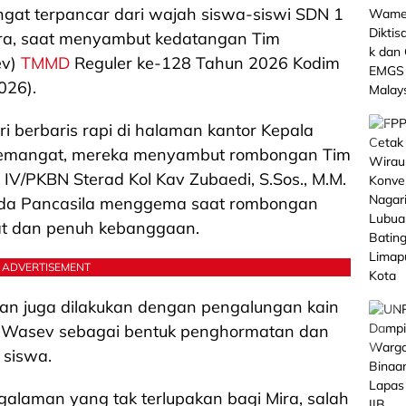
gat terpancar dari wajah siswa-siswi SDN 1
ra, saat menyambut kedatangan Tim
ev)
TMMD
Reguler ke-128 Tahun 2026 Kodim
026).
iri berbaris rapi di halaman kantor Kepala
semangat, mereka menyambut rombongan Tim
V/PKBN Sterad Kol Kav Zubaedi, S.Sos., M.M.
uda Pancasila menggema saat rombongan
at dan penuh kebanggaan.
ADVERTISEMENT
an juga dilakukan dengan pengalungan kain
 Wasev sebagai bentuk penghormatan dan
 siswa.
alaman yang tak terlupakan bagi Mira, salah