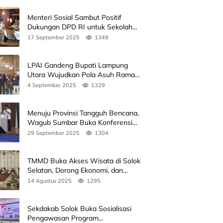
Menteri Sosial Sambut Positif
Dukungan DPD RI untuk Sekolah
Rakyat
17 September 2025
1349
LPAI Gandeng Bupati Lampung
Utara Wujudkan Pola Asuh Ramah
Anak Lewat Seminar Kak Seto, Ini
4 September 2025
1329
Jadwalnya
Menuju Provinsi Tangguh Bencana,
Wagub Sumbar Buka Konferensi
3rd ICDMM 2025 di Unand
29 September 2025
1304
TMMD Buka Akses Wisata di Solok
Selatan, Dorong Ekonomi, dan
Perkuat Peran Masyarakat
14 Agustus 2025
1295
Sekdakab Solok Buka Sosialisasi
Pengawasan Program