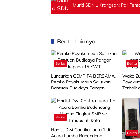
Murid SDN 1 Krangean: Pak Tenta
Berita Lainnya :
Berita
Berita
Luncurkan GEMPITA BERSAMA,
Wako Zu
Pemko Payakumbuh Salurkan
Payakum
Bantuan Budidaya Pangan
Terbaik 
kepada 15 KWT
Berita
Hadist Dwi Cantika Juara 1 di
Berita
Acara Lomba Badendang