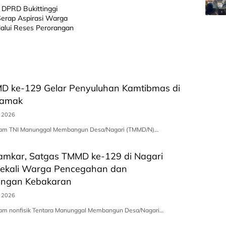
 DPRD Bukittinggi
 Serap Aspirasi Warga
alui Reses Perorangan
D ke-129 Gelar Penyuluhan Kamtibmas di
lamak
s 2026
gram TNI Manunggal Membangun Desa/Nagari (TMMD/N)…
mkar, Satgas TMMD ke-129 di Nagari
Bekali Warga Pencegahan dan
angan Kebakaran
s 2026
ram nonfisik Tentara Manunggal Membangun Desa/Nagari…