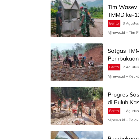
Tim Wasev 
TMMD ke-12
Berita
3 Agustu
Mjnews.id – Tim 
Satgas TMM
Pembukaan 
Berita
2 Agustu
Mjnews.id – Ketik
Progres Sa
di Buluh Ka
Berita
1 Agustu
Mjnews.id – Pela
Pembukaan 