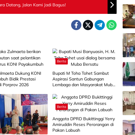
ra Datang, Jalan Kami Jadi Bagus!
Berita
lmaeta Dukung KONI
Bupati M Toha Tohet Sambut
buh Bidik Prestasi
Aspirasi Santun Gabungan
di Porprov 2026
Lembaga dan Masyarakat Muba
Bersatu
Berita
Anggota DPRD Bukittinggi Yerry
Amiruddin Reses Perorangan di
Pakan Labuah