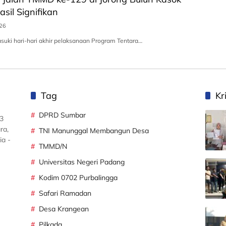
sil Signifikan
026
uki hari-hari akhir pelaksanaan Program Tentara…
Tag
Kr
DPRD Sumbar
3
ra,
TNI Manunggal Membangun Desa
ia -
TMMD/N
Universitas Negeri Padang
Kodim 0702 Purbalingga
Safari Ramadan
Desa Krangean
Pilkada