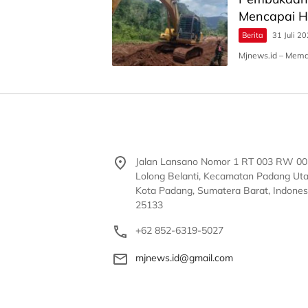
Mencapai Ha
Berita
31 Juli 2
Mjnews.id – Memas
Jalan Lansano Nomor 1 RT 003 RW 00
Lolong Belanti, Kecamatan Padang Uta
Kota Padang, Sumatera Barat, Indones
25133
+62 852-6319-5027
mjnews.id@gmail.com