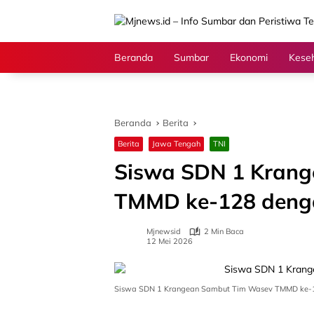
Langsung
ke
konten
Beranda
Sumbar
Ekonomi
Kese
Beranda
Berita
Berita
Jawa Tengah
TNI
Siswa SDN 1 Kran
TMMD ke-128 denga
Mjnewsid
2 Min Baca
12 Mei 2026
Siswa SDN 1 Krangean Sambut Tim Wasev TMMD ke-12