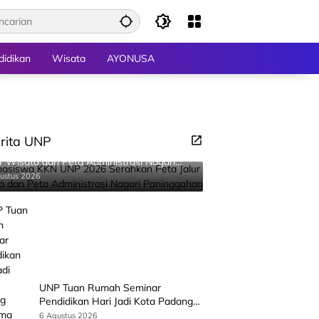
didikan
Wisata
AYONUSA
rita UNP
asiswa KKN UNP 2026 Serahkan Peta
ur Wisata dan Peta Administrasi Nagari
inggahan
ustus 2026
UNP Tuan Rumah Seminar
Pendidikan Hari Jadi Kota Padang
Bersama Wamen Diktisainstek dan
6 Agustus 2026