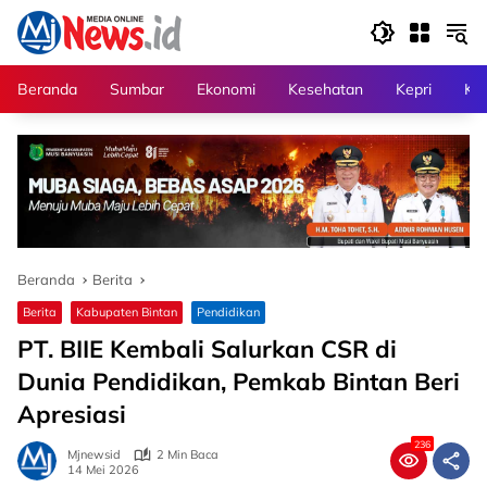
Langsung
ke
konten
Beranda
Sumbar
Ekonomi
Kesehatan
Kepri
Kri
Beranda
Berita
Berita
Kabupaten Bintan
Pendidikan
PT. BIIE Kembali Salurkan CSR di
Dunia Pendidikan, Pemkab Bintan Beri
Apresiasi
236
Mjnewsid
2 Min Baca
14 Mei 2026