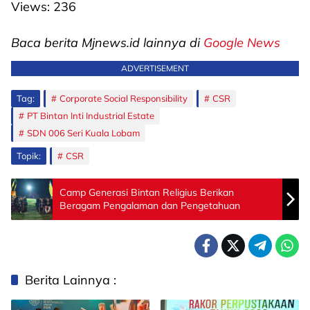
Views:
236
Baca berita Mjnews.id lainnya di
Google News
ADVERTISEMENT
Tag:
Corporate Social Responsibility
CSR
PT Bintan Inti Industrial Estate
SDN 006 Seri Kuala Lobam
Topik:
CSR
Camp Generasi Bintan Religius Berikan
Beragam Pengalaman dan Pengetahuan
Berita Lainnya :