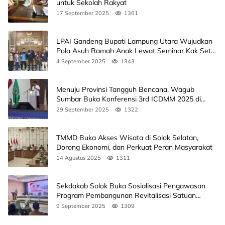
untuk Sekolah Rakyat
17 September 2025
1361
LPAI Gandeng Bupati Lampung Utara Wujudkan
Pola Asuh Ramah Anak Lewat Seminar Kak Seto,
Ini Jadwalnya
4 September 2025
1343
Menuju Provinsi Tangguh Bencana, Wagub
Sumbar Buka Konferensi 3rd ICDMM 2025 di
Unand
29 September 2025
1322
TMMD Buka Akses Wisata di Solok Selatan,
Dorong Ekonomi, dan Perkuat Peran Masyarakat
14 Agustus 2025
1311
Sekdakab Solok Buka Sosialisasi Pengawasan
Program Pembangunan Revitalisasi Satuan
Pendidikan
9 September 2025
1309