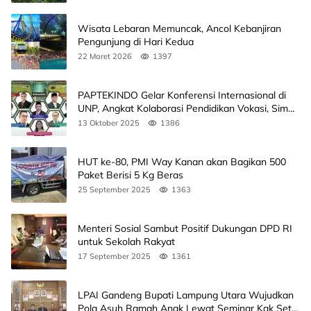
Wisata Lebaran Memuncak, Ancol Kebanjiran
Pengunjung di Hari Kedua
22 Maret 2026
1397
PAPTEKINDO Gelar Konferensi Internasional di
UNP, Angkat Kolaborasi Pendidikan Vokasi, Simak
Agendanya
13 Oktober 2025
1386
HUT ke-80, PMI Way Kanan akan Bagikan 500
Paket Berisi 5 Kg Beras
25 September 2025
1363
Menteri Sosial Sambut Positif Dukungan DPD RI
untuk Sekolah Rakyat
17 September 2025
1361
LPAI Gandeng Bupati Lampung Utara Wujudkan
Pola Asuh Ramah Anak Lewat Seminar Kak Seto,