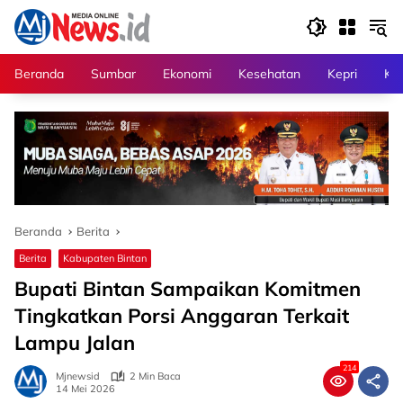
Langsung
ke
konten
Beranda
Sumbar
Ekonomi
Kesehatan
Kepri
Kri
Beranda
Berita
Berita
Kabupaten Bintan
Bupati Bintan Sampaikan Komitmen
Tingkatkan Porsi Anggaran Terkait
Lampu Jalan
214
Mjnewsid
2 Min Baca
14 Mei 2026