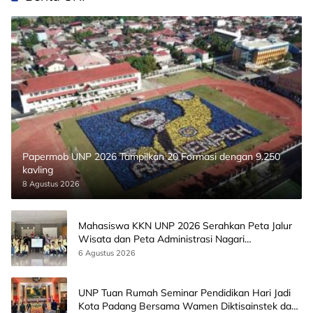
Papermob UNP 2026 Tampilkan 20 Formasi dengan 9.250
kavling
8 Agustus 2026
Mahasiswa KKN UNP 2026 Serahkan Peta Jalur
Wisata dan Peta Administrasi Nagari
Paninggahan
6 Agustus 2026
UNP Tuan Rumah Seminar Pendidikan Hari Jadi
Kota Padang Bersama Wamen Diktisainstek dan