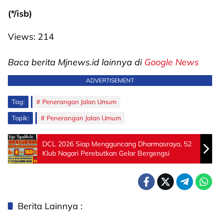
(*/isb)
Views:
214
Baca berita Mjnews.id lainnya di
Google News
ADVERTISEMENT
Tag:
Penerangan Jalan Umum
Topik:
Penerangan Jalan Umum
DCL 2026 Siap Mengguncang Dharmasraya, 52
Klub Nagari Perebutkan Gelar Bergengsi
Berita Lainnya :