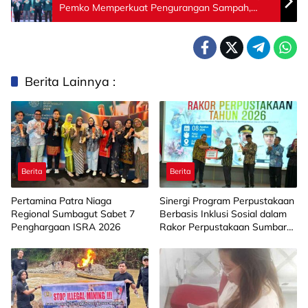
Pemko Memperkuat Pengurangan Sampah,
Penghijauan Lingkungan dan Pengendalian
Perubahan Iklim
Berita Lainnya :
Berita
Berita
Pertamina Patra Niaga
Sinergi Program Perpustakaan
Regional Sumbagut Sabet 7
Berbasis Inklusi Sosial dalam
Penghargaan ISRA 2026
Rakor Perpustakaan Sumbar
2026