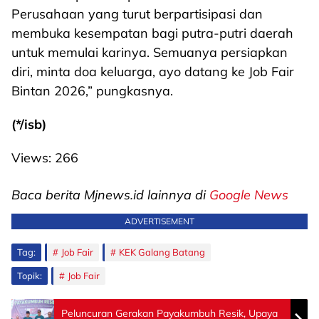
Perusahaan yang turut berpartisipasi dan
membuka kesempatan bagi putra-putri daerah
untuk memulai karinya. Semuanya persiapkan
diri, minta doa keluarga, ayo datang ke Job Fair
Bintan 2026,” pungkasnya.
(*/isb)
Views:
266
Baca berita Mjnews.id lainnya di
Google News
ADVERTISEMENT
Tag:
Job Fair
KEK Galang Batang
Topik:
Job Fair
Peluncuran Gerakan Payakumbuh Resik, Upaya