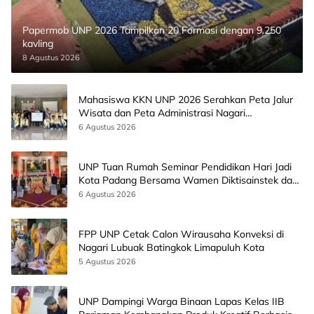
Papermob UNP 2026 Tampilkan 20 Formasi dengan 9.250
kavling
8 Agustus 2026
Mahasiswa KKN UNP 2026 Serahkan Peta Jalur
Wisata dan Peta Administrasi Nagari
Paninggahan
6 Agustus 2026
UNP Tuan Rumah Seminar Pendidikan Hari Jadi
Kota Padang Bersama Wamen Diktisainstek dan
CEO EMGS Malaysia
6 Agustus 2026
FPP UNP Cetak Calon Wirausaha Konveksi di
Nagari Lubuak Batingkok Limapuluh Kota
5 Agustus 2026
UNP Dampingi Warga Binaan Lapas Kelas IIB