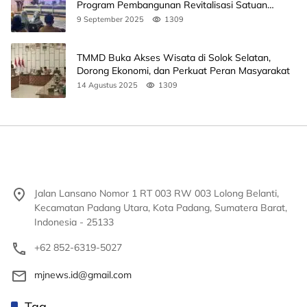
Program Pembangunan Revitalisasi Satuan
Pendidikan
9 September 2025
1309
TMMD Buka Akses Wisata di Solok Selatan,
Dorong Ekonomi, dan Perkuat Peran Masyarakat
14 Agustus 2025
1309
Jalan Lansano Nomor 1 RT 003 RW 003 Lolong Belanti,
Kecamatan Padang Utara, Kota Padang, Sumatera Barat,
Indonesia - 25133
+62 852-6319-5027
mjnews.id@gmail.com
Tag