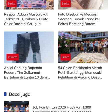
Berita
Berita
Respon Aduan Masyarakat
Foto Disebar ke Medsos,
Terkait PETI, Polres 50 Kota
Seorang Cewek Lapor ke
Gelar Razia di Galugua
Polres Barelang Batam
Jakarta
Berita
Api di Gedung Bapenda
‎54 Calon Paskibraka Merah
Padam, Tim Gulkarmat
Putih Bukittinggi Memasuki
Bertahan di Lantai 10 demi
Pelatihan di Asrama Desa
Pastikan Tidak Ada
Bahagia
Perambatan
Baca Juga
Job Fair Bintan 2026 Hadirkan 1.309