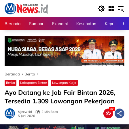
Langsung
ke
konten
Beranda
Sumbar
Ekonomi
Kesehatan
Kepri
Kri
Beranda
Berita
Berita
Kabupaten Bintan
Lowongan Kerja
Ayo Datang ke Job Fair Bintan 2026,
Tersedia 1.309 Lowongan Pekerjaan
266
Mjnewsid
2 Min Baca
5 Juni 2026