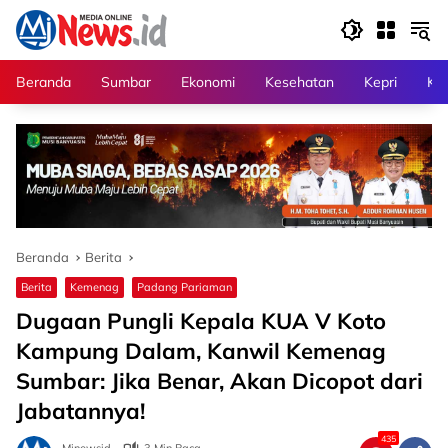
Langsung
ke
konten
Beranda
Sumbar
Ekonomi
Kesehatan
Kepri
Kri
Beranda
Berita
Berita
Kemenag
Padang Pariaman
Dugaan Pungli Kepala KUA V Koto
Kampung Dalam, Kanwil Kemenag
Sumbar: Jika Benar, Akan Dicopot dari
Jabatannya!
435