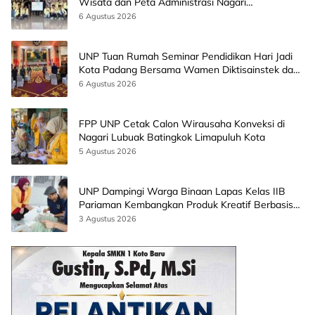
Wisata dan Peta Administrasi Nagari
Paninggahan
6 Agustus 2026
UNP Tuan Rumah Seminar Pendidikan Hari Jadi
Kota Padang Bersama Wamen Diktisainstek dan
CEO EMGS Malaysia
6 Agustus 2026
FPP UNP Cetak Calon Wirausaha Konveksi di
Nagari Lubuak Batingkok Limapuluh Kota
5 Agustus 2026
UNP Dampingi Warga Binaan Lapas Kelas IIB
Pariaman Kembangkan Produk Kreatif Berbasis
AI
3 Agustus 2026