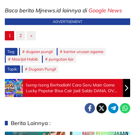
Baca berita Mjnews.id lainnya di
Google News
ADVERTISEMENT
1
2
»
Tag:
dugaan pungli
kantor urusan agama
Masrijal Habib
pungutan liar
Topik:
Dugaan Pungli
Iseng-Iseng Berhadiah! Cara Seru Main Game
Lucky Popstar Bisa Cair Jadi Saldo DANA, OVO,
Dan GoPay!
Berita Lainnya :