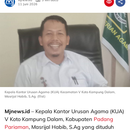
Mjnewsid
3 Min Baca
11 Juni 2026
Kepala Kantor Urusan Agama (KUA) Kecamatan V Koto Kampung Dalam,
Masrijal Habib, S.Ag. (f/ist)
Mjnews.id
– Kepala Kantor Urusan Agama (KUA)
V Koto Kampung Dalam, Kabupaten
Padang
Pariaman
, Masrijal Habib, S.Ag yang dituduh