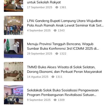
untuk Sekolah Rakyat
17 September 2025
1361
LPAI Gandeng Bupati Lampung Utara Wujudkan
Pola Asuh Ramah Anak Lewat Seminar Kak Seto,
Ini Jadwalnya
4 September 2025
1343
Menuju Provinsi Tangguh Bencana, Wagub
Sumbar Buka Konferensi 3rd ICDMM 2025 di
Unand
29 September 2025
1322
TMMD Buka Akses Wisata di Solok Selatan,
Dorong Ekonomi, dan Perkuat Peran Masyarakat
14 Agustus 2025
1311
Sekdakab Solok Buka Sosialisasi Pengawasan
Program Pembangunan Revitalisasi Satuan
Pendidikan
9 September 2025
1309