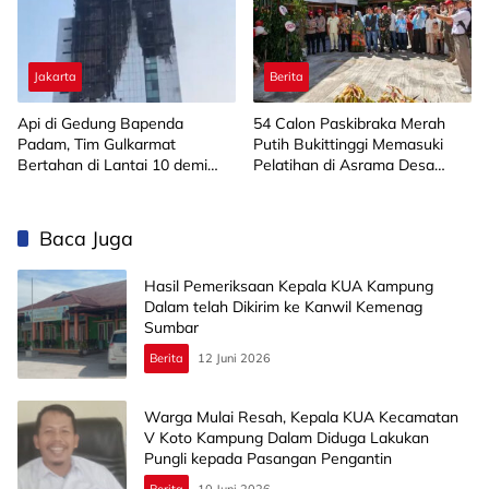
Jakarta
Berita
Api di Gedung Bapenda
‎54 Calon Paskibraka Merah
Padam, Tim Gulkarmat
Putih Bukittinggi Memasuki
Bertahan di Lantai 10 demi
Pelatihan di Asrama Desa
Pastikan Tidak Ada
Bahagia
Perambatan
Baca Juga
Hasil Pemeriksaan Kepala KUA Kampung
Dalam telah Dikirim ke Kanwil Kemenag
Sumbar
Berita
12 Juni 2026
Warga Mulai Resah, Kepala KUA Kecamatan
V Koto Kampung Dalam Diduga Lakukan
Pungli kepada Pasangan Pengantin
Berita
10 Juni 2026