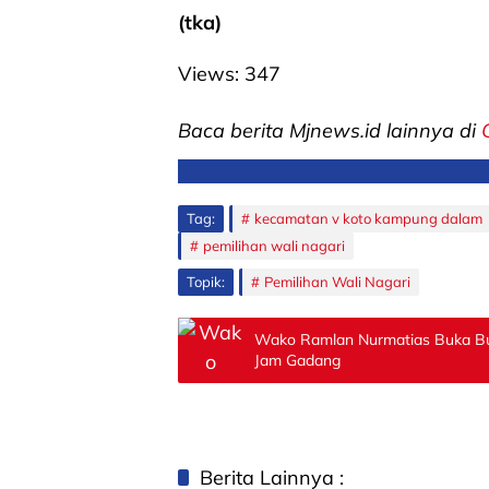
(tka)
Views:
347
Baca berita Mjnews.id lainnya di
Tag:
kecamatan v koto kampung dalam
pemilihan wali nagari
Topik:
Pemilihan Wali Nagari
Wako Ramlan Nurmatias Buka Buki
Jam Gadang
Berita Lainnya :