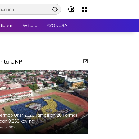
didikan
Wisata
AYONUSA
rita UNP
ermob UNP 2026 Tampilkan 20 Formasi
gan 9.250 kavling
ustus 2026