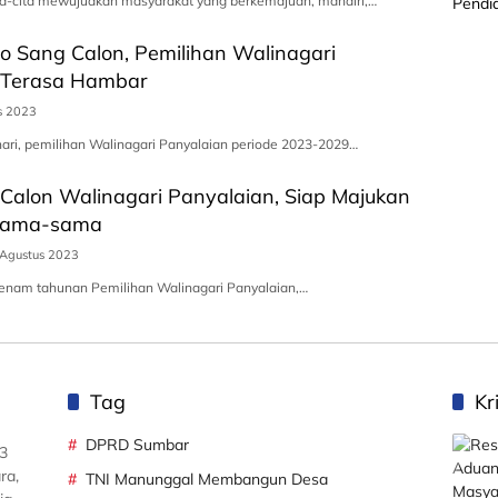
ita-cita mewujudkan masyarakat yang berkemajuan, mandiri,…
o Sang Calon, Pemilihan Walinagari
 Terasa Hambar
s 2023
hari, pemilihan Walinagari Panyalaian periode 2023-2029…
 Calon Walinagari Panyalaian, Siap Majukan
rsama-sama
Agustus 2023
 enam tahunan Pemilihan Walinagari Panyalaian,…
Tag
Kr
DPRD Sumbar
3
ra,
TNI Manunggal Membangun Desa