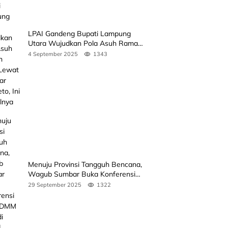
LPAI Gandeng Bupati Lampung
Utara Wujudkan Pola Asuh Ramah
Anak Lewat Seminar Kak Seto, Ini
4 September 2025
1343
Jadwalnya
Menuju Provinsi Tangguh Bencana,
Wagub Sumbar Buka Konferensi
3rd ICDMM 2025 di Unand
29 September 2025
1322