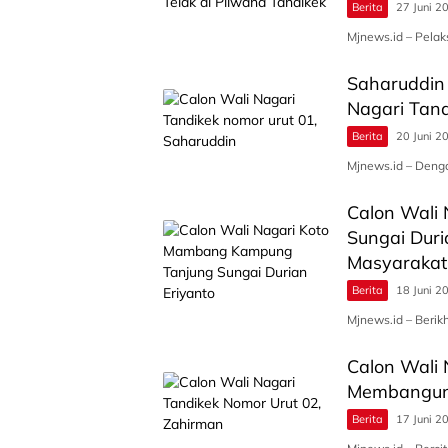
Berita
27 Juni 2
Mjnews.id – Pelak
Saharuddin 
Nagari Tand
Berita
20 Juni 2
Mjnews.id – Deng
Calon Wali
Sungai Dur
Masyarakat
Berita
18 Juni 2
Mjnews.id – Berik
Calon Wali 
Membangun 
Berita
17 Juni 2