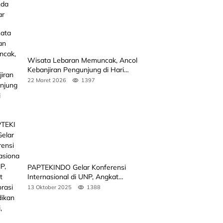
Wisata Lebaran Memuncak, Ancol
Kebanjiran Pengunjung di Hari
Kedua
22 Maret 2026
1397
PAPTEKINDO Gelar Konferensi
Internasional di UNP, Angkat
Kolaborasi Pendidikan Vokasi,
13 Oktober 2025
1388
Simak Agendanya