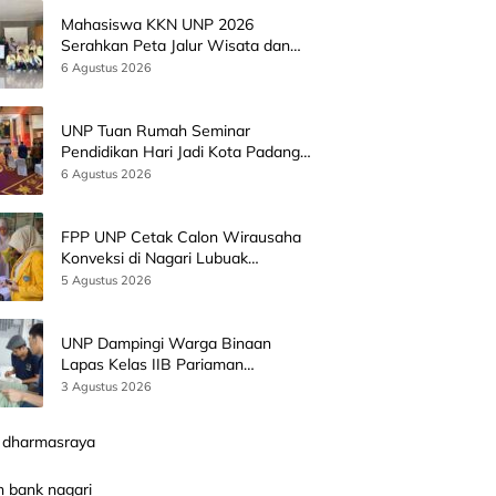
Mahasiswa KKN UNP 2026
Serahkan Peta Jalur Wisata dan
Peta Administrasi Nagari
6 Agustus 2026
Paninggahan
UNP Tuan Rumah Seminar
Pendidikan Hari Jadi Kota Padang
Bersama Wamen Diktisainstek dan
6 Agustus 2026
CEO EMGS Malaysia
FPP UNP Cetak Calon Wirausaha
Konveksi di Nagari Lubuak
Batingkok Limapuluh Kota
5 Agustus 2026
UNP Dampingi Warga Binaan
Lapas Kelas IIB Pariaman
Kembangkan Produk Kreatif
3 Agustus 2026
Berbasis AI