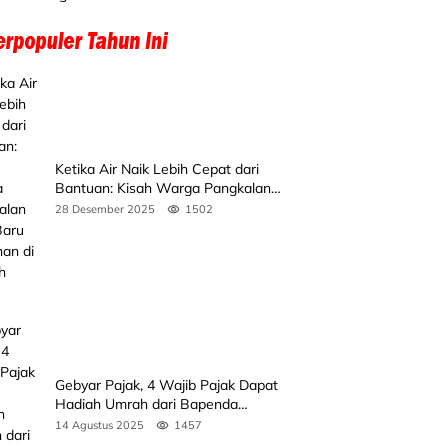
Ketika Air Naik Lebih Cepat dari
Bantuan: Kisah Warga Pangkalan
Koto Baru Bertahan di Tengah
28 Desember 2025
1502
Banjir
Gebyar Pajak, 4 Wajib Pajak Dapat
Hadiah Umrah dari Bapenda
Sumbar
14 Agustus 2025
1457