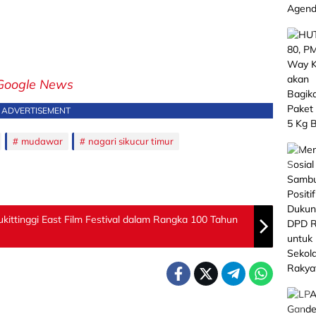
Google News
ADVERTISEMENT
mudawar
nagari sikucur timur
ttinggi East Film Festival dalam Rangka 100 Tahun