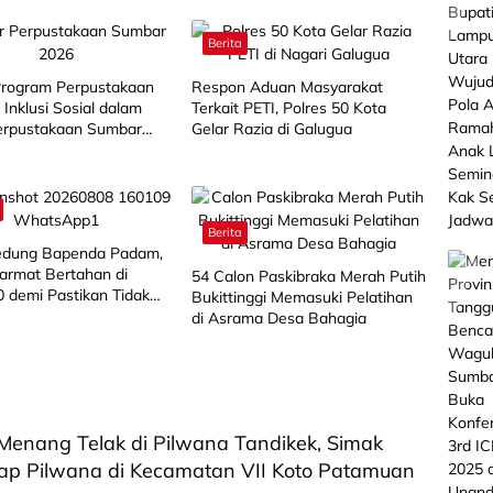
Berita
 Program Perpustakaan
Respon Aduan Masyarakat
 Inklusi Sosial dalam
Terkait PETI, Polres 50 Kota
erpustakaan Sumbar
Gelar Razia di Galugua
Berita
Gedung Bapenda Padam,
armat Bertahan di
‎54 Calon Paskibraka Merah Putih
0 demi Pastikan Tidak
Bukittinggi Memasuki Pelatihan
ambatan
di Asrama Desa Bahagia
Menang Telak di Pilwana Tandikek, Simak
kap Pilwana di Kecamatan VII Koto Patamuan