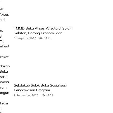
TMMD Buka Akses Wisata di Solok
Selatan, Dorong Ekonomi, dan
Perkuat Peran Masyarakat
14 Agustus 2025
1311
Sekdakab Solok Buka Sosialisasi
Pengawasan Program
Pembangunan Revitalisasi Satuan
9 September 2025
1309
Pendidikan