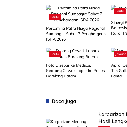
Berita
Berita
Sinergi
Berbasis
Pertamina Patra Niaga Regional
Rakor P
Sumbagut Sabet 7 Penghargaan
2026
ISRA 2026
Berita
Jakarta
Foto Disebar ke Medsos,
Api di 
Seorang Cewek Lapor ke Polres
Tim Gulk
Barelang Batam
Lantai 1
Ada Per
Baca Juga
Karparizon 
Hasil Leng