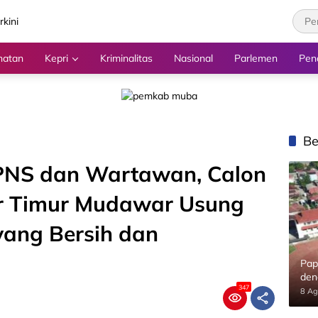
hatan
Kepri
Kriminalitas
Nasional
Parlemen
Pen
Be
 PNS dan Wartawan, Calon
ur Timur Mudawar Usung
yang Bersih dan
Pap
den
347
8 Ag