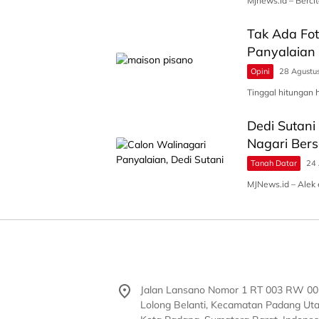
Mjnews.id – Berc
Tak Ada Fot
Panyalaian
Opini
28 Agustu
Tinggal hitungan 
Dedi Sutani
Nagari Be
Tanah Datar
24 
MJNews.id – Alek
Jalan Lansano Nomor 1 RT 003 RW 00
Lolong Belanti, Kecamatan Padang Uta