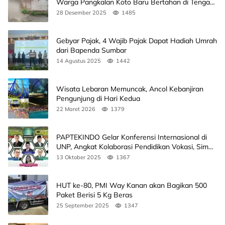
Warga Pangkalan Koto Baru Bertahan di Tengah
Banjir
28 Desember 2025
1485
Gebyar Pajak, 4 Wajib Pajak Dapat Hadiah Umrah
dari Bapenda Sumbar
14 Agustus 2025
1442
Wisata Lebaran Memuncak, Ancol Kebanjiran
Pengunjung di Hari Kedua
22 Maret 2026
1379
PAPTEKINDO Gelar Konferensi Internasional di
UNP, Angkat Kolaborasi Pendidikan Vokasi, Simak
Agendanya
13 Oktober 2025
1367
HUT ke-80, PMI Way Kanan akan Bagikan 500
Paket Berisi 5 Kg Beras
25 September 2025
1347