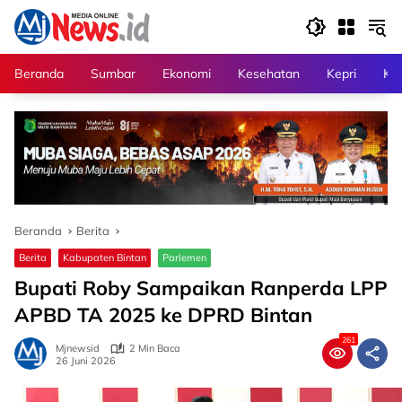
Langsung
ke
konten
Beranda
Sumbar
Ekonomi
Kesehatan
Kepri
Kri
Beranda
Berita
Berita
Kabupaten Bintan
Parlemen
Bupati Roby Sampaikan Ranperda LPP
APBD TA 2025 ke DPRD Bintan
261
Mjnewsid
2 Min Baca
26 Juni 2026