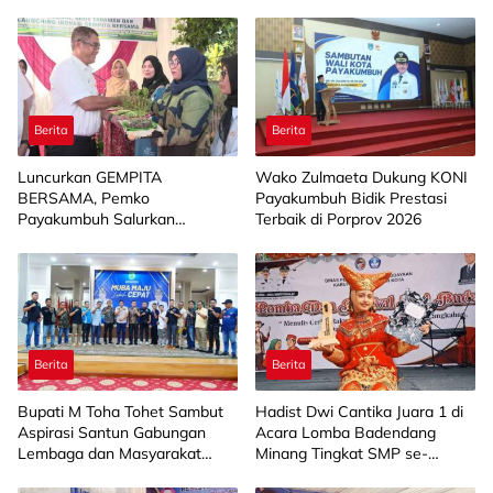
Berita
Berita
Luncurkan GEMPITA
Wako Zulmaeta Dukung KONI
BERSAMA, Pemko
Payakumbuh Bidik Prestasi
Payakumbuh Salurkan
Terbaik di Porprov 2026
Bantuan Budidaya Pangan
kepada 15 KWT
Berita
Berita
Bupati M Toha Tohet Sambut
Hadist Dwi Cantika Juara 1 di
Aspirasi Santun Gabungan
Acara Lomba Badendang
Lembaga dan Masyarakat
Minang Tingkat SMP se-
Muba Bersatu
Limapuluh Kota