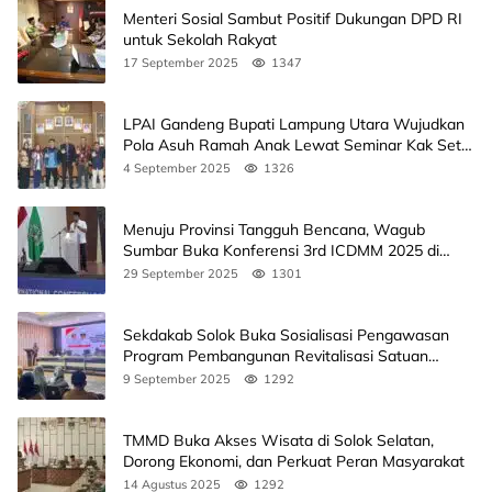
Menteri Sosial Sambut Positif Dukungan DPD RI
untuk Sekolah Rakyat
17 September 2025
1347
LPAI Gandeng Bupati Lampung Utara Wujudkan
Pola Asuh Ramah Anak Lewat Seminar Kak Seto,
Ini Jadwalnya
4 September 2025
1326
Menuju Provinsi Tangguh Bencana, Wagub
Sumbar Buka Konferensi 3rd ICDMM 2025 di
Unand
29 September 2025
1301
Sekdakab Solok Buka Sosialisasi Pengawasan
Program Pembangunan Revitalisasi Satuan
Pendidikan
9 September 2025
1292
TMMD Buka Akses Wisata di Solok Selatan,
Dorong Ekonomi, dan Perkuat Peran Masyarakat
14 Agustus 2025
1292