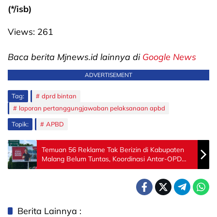
(*/isb)
Views:
261
Baca berita Mjnews.id lainnya di
Google News
ADVERTISEMENT
Tag:
dprd bintan
laporan pertanggungjawaban pelaksanaan apbd
Topik:
APBD
Temuan 56 Reklame Tak Berizin di Kabupaten
Malang Belum Tuntas, Koordinasi Antar-OPD
Jadi Sorotan
Berita Lainnya :