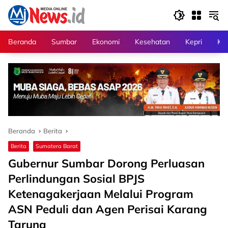
Langsung
ke
konten
Beranda
Sumbar
Ekonomi
Kesehatan
Kepri
Kri
Beranda
Berita
Berita
Sumatera Barat
Gubernur Sumbar Dorong Perluasan
Perlindungan Sosial BPJS
Ketenagakerjaan Melalui Program
ASN Peduli dan Agen Perisai Karang
Taruna