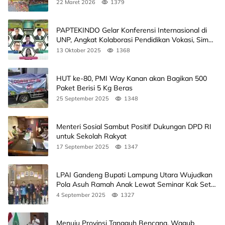
22 Maret 2026
1379
PAPTEKINDO Gelar Konferensi Internasional di
UNP, Angkat Kolaborasi Pendidikan Vokasi, Simak
Agendanya
13 Oktober 2025
1368
HUT ke-80, PMI Way Kanan akan Bagikan 500
Paket Berisi 5 Kg Beras
25 September 2025
1348
Menteri Sosial Sambut Positif Dukungan DPD RI
untuk Sekolah Rakyat
17 September 2025
1347
LPAI Gandeng Bupati Lampung Utara Wujudkan
Pola Asuh Ramah Anak Lewat Seminar Kak Seto,
Ini Jadwalnya
4 September 2025
1327
Menuju Provinsi Tangguh Bencana, Wagub