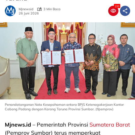
220
Mjnewsid
3 Min Baca
26 Juni 2026
Penandatanganan Nota Kesepahaman antara BPJS Ketenagakerjaan Kantor
Cabang Padang dengan Karang Taruna Provinsi Sumbar. (f/pemprov)
Mjnews.id
– Pemerintah Provinsi
Sumatera Barat
(Pemprov Sumbar) terus memperkuat