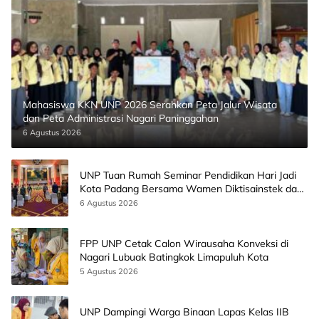
Mahasiswa KKN UNP 2026 Serahkan Peta Jalur Wisata
dan Peta Administrasi Nagari Paninggahan
6 Agustus 2026
UNP Tuan Rumah Seminar Pendidikan Hari Jadi
Kota Padang Bersama Wamen Diktisainstek dan
CEO EMGS Malaysia
6 Agustus 2026
FPP UNP Cetak Calon Wirausaha Konveksi di
Nagari Lubuak Batingkok Limapuluh Kota
5 Agustus 2026
UNP Dampingi Warga Binaan Lapas Kelas IIB