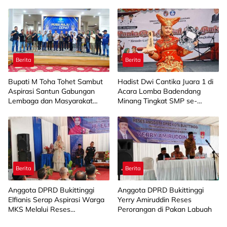
Bantuan Budidaya Pangan
kepada 15 KWT
Berita
Berita
Bupati M Toha Tohet Sambut
Hadist Dwi Cantika Juara 1 di
Aspirasi Santun Gabungan
Acara Lomba Badendang
Lembaga dan Masyarakat
Minang Tingkat SMP se-
Muba Bersatu
Limapuluh Kota
Berita
Berita
Anggota DPRD Bukittinggi
Anggota DPRD Bukittinggi
Elfianis Serap Aspirasi Warga
Yerry Amiruddin Reses
MKS Melalui Reses
Perorangan di Pakan Labuah
Perorangan