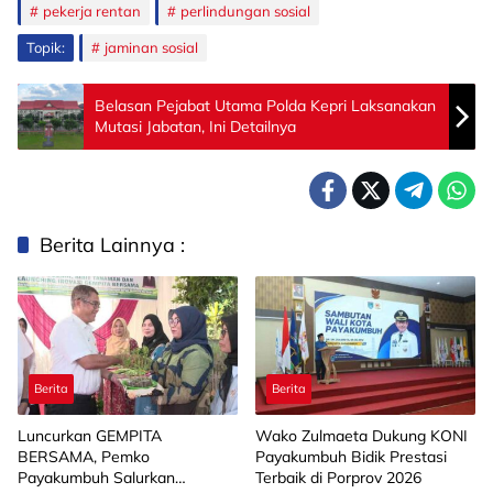
pekerja rentan
perlindungan sosial
Topik:
jaminan sosial
Belasan Pejabat Utama Polda Kepri Laksanakan
Mutasi Jabatan, Ini Detailnya
Berita Lainnya :
Berita
Berita
Luncurkan GEMPITA
Wako Zulmaeta Dukung KONI
BERSAMA, Pemko
Payakumbuh Bidik Prestasi
Payakumbuh Salurkan
Terbaik di Porprov 2026