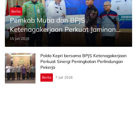
Berita
Pemkab Muba dan BPJS
Ketenagakerjaan Perkuat Jaminan
Sosial Pekerja
15 Juli 2026
Polda Kepri bersama BPJS Ketenagakerjaan
Perkuat Sinergi Peningkatan Perlindungan
Pekerja
Berita
7 Juli 2026