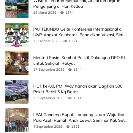
Wisata Lebaran Memuncak, Ancol Kebanjiran
Pengunjung di Hari Kedua
22 Maret 2026
1374
PAPTEKINDO Gelar Konferensi Internasional di
UNP, Angkat Kolaborasi Pendidikan Vokasi, Simak
Agendanya
13 Oktober 2025
1363
Menteri Sosial Sambut Positif Dukungan DPD RI
untuk Sekolah Rakyat
17 September 2025
1344
HUT ke-80, PMI Way Kanan akan Bagikan 500
Paket Berisi 5 Kg Beras
25 September 2025
1341
LPAI Gandeng Bupati Lampung Utara Wujudkan
Pola Asuh Ramah Anak Lewat Seminar Kak Seto,
Ini Jadwalnya
4 September 2025
1321