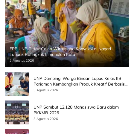
FPP UNP Cetak Calon Wirausaha Konveksi di Nagari
Lubuak Batingkok Limapuluh Kota
5 Agustus 2026
UNP Dampingi Warga Binaan Lapas Kelas IIB
Pariaman Kembangkan Produk Kreatif Berbasis
AI
3 Agustus 2026
UNP Sambut 12.128 Mahasiswa Baru dalam
PKKMB 2026
3 Agustus 2026