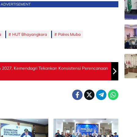
ADVERTISEMENT
a
HUT Bhayangkara
Polres Muba
un 2027, Kemendagri Tekankan Konsistensi Perencanaan