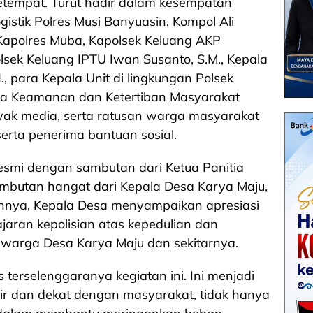
etempat. Turut hadir dalam kesempatan
istik Polres Musi Banyuasin, Kompol Ali
i Kapolres Muba, Kapolsek Keluang AKP
olsek Keluang IPTU Iwan Susanto, S.M., Kepala
, para Kepala Unit di lingkungan Polsek
ina Keamanan dan Ketertiban Masyarakat
wak media, serta ratusan warga masyarakat
rta penerima bantuan sosial.
esmi dengan sambutan dari Ketua Panitia
ambutan hangat dari Kepala Desa Karya Maju,
nnya, Kepala Desa menyampaikan apresiasi
ajaran kepolisian atas kepedulian dan
 warga Desa Karya Maju dan sekitarnya.
 terselenggaranya kegiatan ini. Ini menjadi
dir dan dekat dengan masyarakat, tidak hanya