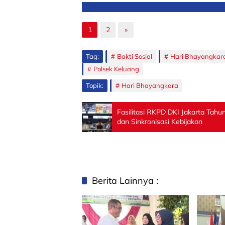
1
2
»
Tag:
Bakti Sosial
Hari Bhayangkar
Polsek Keluang
Topik:
Hari Bhayangkara
Fasilitasi RKPD DKI Jakarta Tah
dan Sinkronisasi Kebijakan
Berita Lainnya :