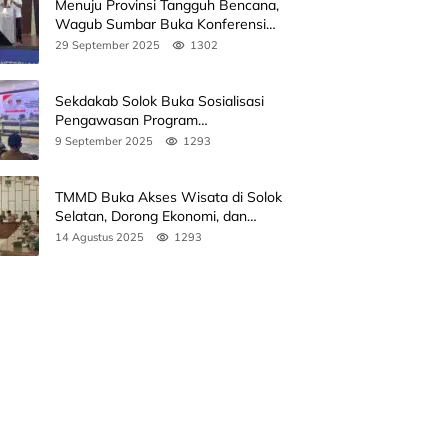
Menuju Provinsi Tangguh Bencana,
Wagub Sumbar Buka Konferensi
3rd ICDMM 2025 di Unand
29 September 2025
1302
Sekdakab Solok Buka Sosialisasi
Pengawasan Program
Pembangunan Revitalisasi Satuan
9 September 2025
1293
Pendidikan
TMMD Buka Akses Wisata di Solok
Selatan, Dorong Ekonomi, dan
Perkuat Peran Masyarakat
14 Agustus 2025
1293