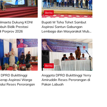
Berita
lmaeta Dukung KONI
Bupati M Toha Tohet Sambut
buh Bidik Prestasi
Aspirasi Santun Gabungan
di Porprov 2026
Lembaga dan Masyarakat Muba
Bersatu
Berita
 DPRD Bukittinggi
Anggota DPRD Bukittinggi Yerry
 Serap Aspirasi Warga
Amiruddin Reses Perorangan di
alui Reses Perorangan
Pakan Labuah