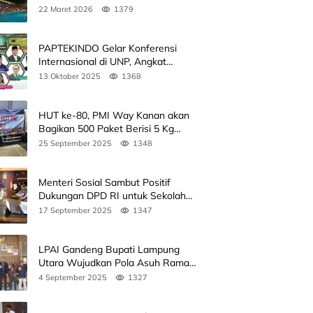
Kedua
22 Maret 2026
1379
PAPTEKINDO Gelar Konferensi
Internasional di UNP, Angkat
Kolaborasi Pendidikan Vokasi,
13 Oktober 2025
1368
Simak Agendanya
HUT ke-80, PMI Way Kanan akan
Bagikan 500 Paket Berisi 5 Kg
Beras
25 September 2025
1348
Menteri Sosial Sambut Positif
Dukungan DPD RI untuk Sekolah
Rakyat
17 September 2025
1347
LPAI Gandeng Bupati Lampung
Utara Wujudkan Pola Asuh Ramah
Anak Lewat Seminar Kak Seto, Ini
4 September 2025
1327
Jadwalnya