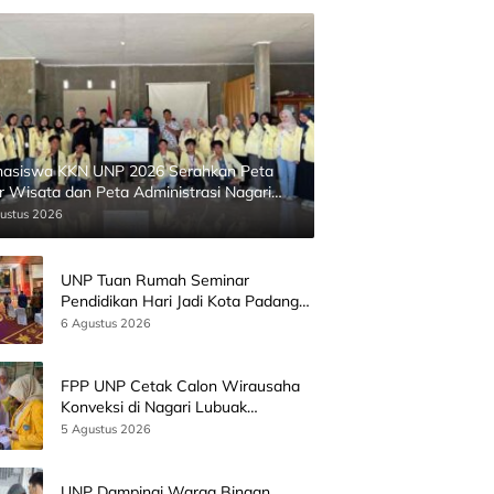
asiswa KKN UNP 2026 Serahkan Peta
ur Wisata dan Peta Administrasi Nagari
inggahan
ustus 2026
UNP Tuan Rumah Seminar
Pendidikan Hari Jadi Kota Padang
Bersama Wamen Diktisainstek dan
6 Agustus 2026
CEO EMGS Malaysia
FPP UNP Cetak Calon Wirausaha
Konveksi di Nagari Lubuak
Batingkok Limapuluh Kota
5 Agustus 2026
UNP Dampingi Warga Binaan