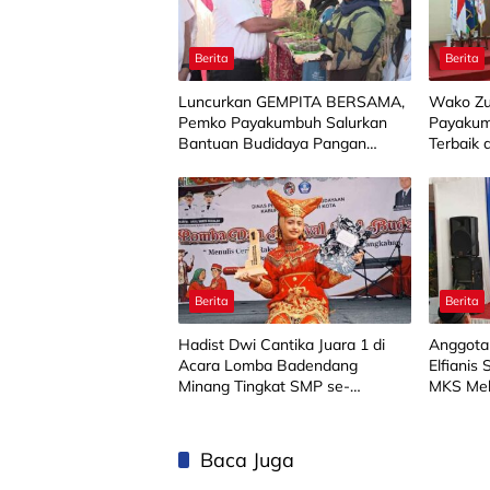
Berita
Berita
Luncurkan GEMPITA BERSAMA,
Wako Zu
Pemko Payakumbuh Salurkan
Payakum
Bantuan Budidaya Pangan
Terbaik 
kepada 15 KWT
Berita
Berita
Hadist Dwi Cantika Juara 1 di
Anggota
Acara Lomba Badendang
Elfianis
Minang Tingkat SMP se-
MKS Mel
Limapuluh Kota
Baca Juga