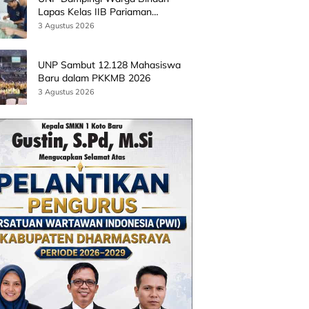
Lapas Kelas IIB Pariaman
Kembangkan Produk Kreatif
3 Agustus 2026
Berbasis AI
UNP Sambut 12.128 Mahasiswa
Baru dalam PKKMB 2026
3 Agustus 2026