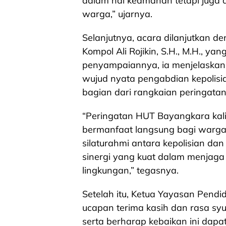
dalam hal keamanan tetapi jug
warga,” ujarnya.
Selanjutnya, acara dilanjutkan 
Kompol Ali Rojikin, S.H., M.H., y
penyampaiannya, ia menjelaskan 
wujud nyata pengabdian kepolisi
bagian dari rangkaian peringata
“Peringatan HUT Bayangkara kali 
bermanfaat langsung bagi warga.
silaturahmi antara kepolisian da
sinergi yang kuat dalam menjag
lingkungan,” tegasnya.
Setelah itu, Ketua Yayasan Pend
ucapan terima kasih dan rasa syu
serta berharap kebaikan ini dap