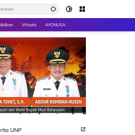
didikan
Wisata
AYONUSA
rita UNP