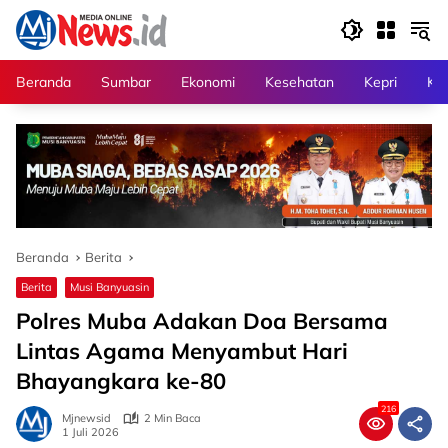
Langsung
ke
konten
Beranda
Sumbar
Ekonomi
Kesehatan
Kepri
Kri
Beranda
Berita
Berita
Musi Banyuasin
Polres Muba Adakan Doa Bersama
Lintas Agama Menyambut Hari
Bhayangkara ke-80
216
Mjnewsid
2 Min Baca
1 Juli 2026