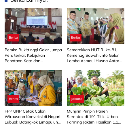
Berita
Berita
Pemko Bukittinggi Gelar Jumpa
Semarakkan HUT RI ke-81,
Pers terkait Kebijakan
Kemenag Sawahlunto Gelar
Penataan Kota dan
Lomba Asmaul Husna Antar
Pengelolaan Aset Barang Milik
SD/MI
Daerah
Berita
Jakarta
FPP UNP Cetak Calon
Munjirin Pimpin Panen
Wirausaha Konveksi di Nagari
Serentak di 191 Titik, Urban
Lubuak Batingkok Limapuluh
Farming Jaktim Hasilkan 1,1
Kota
Ton Jagung dan Sayuran