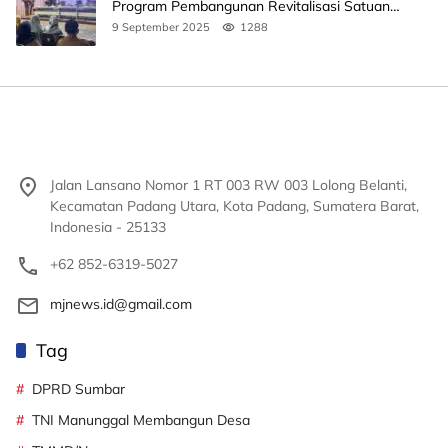
Program Pembangunan Revitalisasi Satuan
Pendidikan
9 September 2025
1288
Jalan Lansano Nomor 1 RT 003 RW 003 Lolong Belanti,
Kecamatan Padang Utara, Kota Padang, Sumatera Barat,
Indonesia - 25133
+62 852-6319-5027
mjnews.id@gmail.com
Tag
DPRD Sumbar
TNI Manunggal Membangun Desa