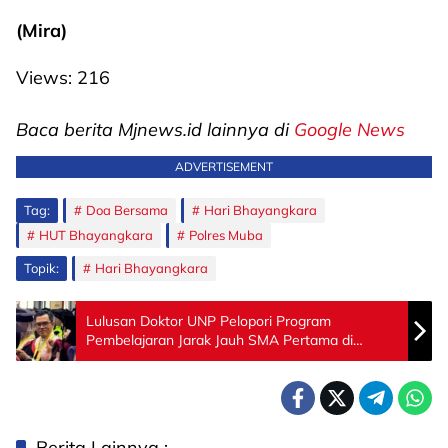
(Mira)
Views:
216
Baca berita Mjnews.id lainnya di
Google News
ADVERTISEMENT
Tag:
Doa Bersama
Hari Bhayangkara
HUT Bhayangkara
Polres Muba
Topik:
Hari Bhayangkara
Lulusan Doktor UNP Pelopori Program
Pembelajaran Jarak Jauh SMA Pertama di
Sumbar
Berita Lainnya :