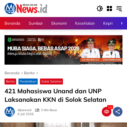
Langsung
ke
konten
Beranda
Sumbar
Ekonomi
Kesehatan
Kepri
Kri
Beranda
Berita
Berita
Pendidikan
Solok Selatan
421 Mahasiswa Unand dan UNP
Laksanakan KKN di Solok Selatan
214
Mjnewsid
3 Min Baca
6 Juli 2026