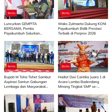
Berita
Berita
Luncurkan GEMPITA
Wako Zulmaeta Dukung KONI
BERSAMA, Pemko
Payakumbuh Bidik Prestasi
Payakumbuh Salurkan
Terbaik di Porprov 2026
Bantuan Budidaya Pangan
kepada 15 KWT
Berita
Berita
Bupati M Toha Tohet Sambut
Hadist Dwi Cantika Juara 1 di
Aspirasi Santun Gabungan
Acara Lomba Badendang
Lembaga dan Masyarakat
Minang Tingkat SMP se-
Muba Bersatu
Limapuluh Kota