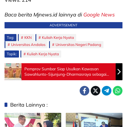
Baca berita Mjnews.id lainnya di
Google News
ADVERTISEMENT
Tag:
KKN
Kuliah Kerja Nyata
Universitas Andalas
Universitas Negeri Padang
Topik:
Kuliah Kerja Nyata
Pemprov Sumbar Siap Usulkan Kawasan
Sawahlunto–Sijunjung–Dharmasraya sebagai
Kawasan PSN
Berita Lainnya :