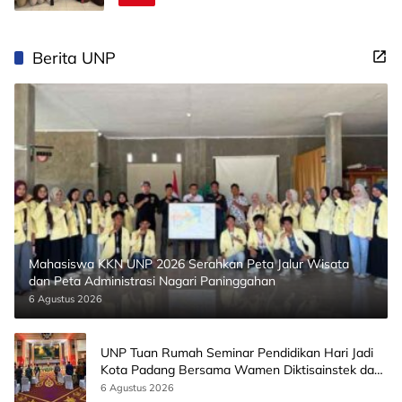
Berita UNP
Mahasiswa KKN UNP 2026 Serahkan Peta Jalur Wisata
dan Peta Administrasi Nagari Paninggahan
6 Agustus 2026
UNP Tuan Rumah Seminar Pendidikan Hari Jadi
Kota Padang Bersama Wamen Diktisainstek dan
CEO EMGS Malaysia
6 Agustus 2026