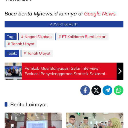
Baca berita Mjnews.id lainnya di
Google News
ADVERTISEMENT
Tag:
Nagari Sikabau
PT Kalidareh Bumi Lestari
Tanah Ulayat
Topik:
Tanah Ulayat
Pemkab Musi Banyuasin Gelar Interview
Evaluasi Penyelenggaraan Statistik Sektoral
2026
Berita Lainnya :