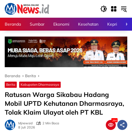
Langsung
ke
konten
Beranda
Sumbar
Ekonomi
Kesehatan
Kepri
Kri
Beranda
Berita
Berita
Kabupaten Dharmasraya
Ratusan Warga Sikabau Hadang
Mobil UPTD Kehutanan Dharmasraya,
Tolak Klaim Ulayat oleh PT KBL
264
Mjnewsid
2 Min Baca
8 Juli 2026