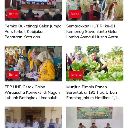
Berita
Berita
Pemko Bukittinggi Gelar Jumpa
Semarakkan HUT RI ke-81,
Pers terkait Kebijakan
Kemenag Sawahlunto Gelar
Penataan Kota dan
Lomba Asmaul Husna Antar
Pengelolaan Aset Barang Milik
SD/MI
Daerah
Berita
Jakarta
FPP UNP Cetak Calon
Munjirin Pimpin Panen
Wirausaha Konveksi di Nagari
Serentak di 191 Titik, Urban
Lubuak Batingkok Limapuluh
Farming Jaktim Hasilkan 1,1
Kota
Ton Jagung dan Sayuran