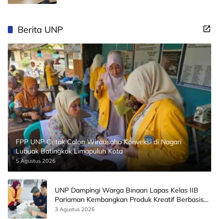
Berita UNP
FPP UNP Cetak Calon Wirausaha Konveksi di Nagari
Lubuak Batingkok Limapuluh Kota
5 Agustus 2026
UNP Dampingi Warga Binaan Lapas Kelas IIB
Pariaman Kembangkan Produk Kreatif Berbasis
AI
3 Agustus 2026