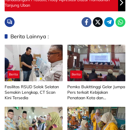
Tanjung Uban
Berita Lainnya :
Berita
Berita
Fasilitas RSUD Solok Selatan
Pemko Bukittinggi Gelar Jumpa
Semakin Lengkap, CT Scan
Pers terkait Kebijakan
Kini Tersedia
Penataan Kota dan
Pengelolaan Aset Barang Milik
Daerah