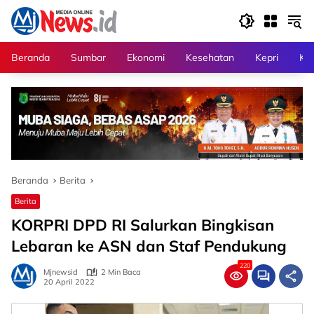
Langsung
ke
konten
Beranda
Sumbar
Ekonomi
Kesehatan
Kepri
Kri
Beranda
Berita
Berita
KORPRI DPD RI Salurkan Bingkisan
Lebaran ke ASN dan Staf Pendukung
220
Mjnewsid
2 Min Baca
20 April 2022