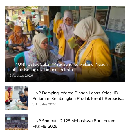
FPP UNP Cetak Calon Wirausaha Konveksi di Nagari
Lubuak Batingkok Limapuluh Kota
5 Agustus 2026
UNP Dampingi Warga Binaan Lapas Kelas IIB
Pariaman Kembangkan Produk Kreatif Berbasis
AI
3 Agustus 2026
UNP Sambut 12.128 Mahasiswa Baru dalam
PKKMB 2026