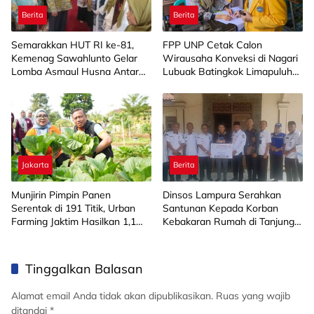
Berita
Berita
Semarakkan HUT RI ke-81,
FPP UNP Cetak Calon
Kemenag Sawahlunto Gelar
Wirausaha Konveksi di Nagari
Lomba Asmaul Husna Antar
Lubuak Batingkok Limapuluh
SD/MI
Kota
Jakarta
Berita
Munjirin Pimpin Panen
Dinsos Lampura Serahkan
Serentak di 191 Titik, Urban
Santunan Kepada Korban
Farming Jaktim Hasilkan 1,1
Kebakaran Rumah di Tanjung
Ton Jagung dan Sayuran
Harapan
Tinggalkan Balasan
Alamat email Anda tidak akan dipublikasikan.
Ruas yang wajib
ditandai
*