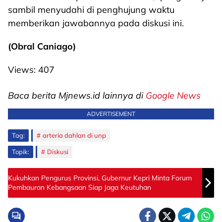
sambil menyudahi di penghujung waktu
memberikan jawabannya pada diskusi ini.
(Obral Caniago)
Views:
407
Baca berita Mjnews.id lainnya di
Google News
ADVERTISEMENT
Tag:
arteria dahlan di unp
Topik:
Diskusi
Kukuhkan Pengurus Provinsi, Gubernur Kepri Minta Forum
Pembauran Kebangsaan Siap Jaga Keutuhan