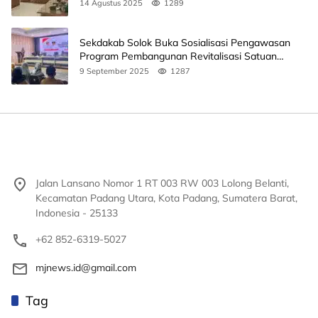
14 Agustus 2025
1289
Sekdakab Solok Buka Sosialisasi Pengawasan
Program Pembangunan Revitalisasi Satuan
Pendidikan
9 September 2025
1287
Jalan Lansano Nomor 1 RT 003 RW 003 Lolong Belanti,
Kecamatan Padang Utara, Kota Padang, Sumatera Barat,
Indonesia - 25133
+62 852-6319-5027
mjnews.id@gmail.com
Tag