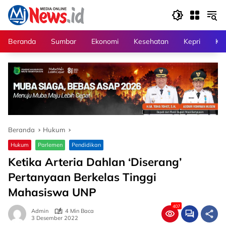
Langsung
ke
konten
Beranda
Sumbar
Ekonomi
Kesehatan
Kepri
Kri
Beranda
Hukum
Hukum
Parlemen
Pendidikan
Ketika Arteria Dahlan ‘Diserang’
Pertanyaan Berkelas Tinggi
Mahasiswa UNP
407
Admin
4 Min Baca
3 Desember 2022