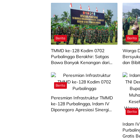
Berita
Berita
TMMD ke-128 Kodim 0702
Warga D
Purbalingga Berakhir: Satgas
Bersyuk
Bawa Banyak Kenangan dari
dan Bibi
Desa Krangean, Suasana Haru
TMMD k
Warnai Perpisahan
Berita
Peresmian Infrastruktur TMMD
ke-128 Purbalingga, Irdam IV
Diponegoro Apresiasi Sinergi
Berita
TNI, Pemda dan Masyarakat
Irdam IV
Purbalin
Gratis 