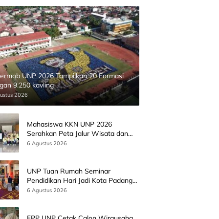
ermob UNP 2026 Tampilkan 20 Formasi
gan 9.250 kavling
ustus 2026
Mahasiswa KKN UNP 2026
Serahkan Peta Jalur Wisata dan
Peta Administrasi Nagari
6 Agustus 2026
Paninggahan
UNP Tuan Rumah Seminar
Pendidikan Hari Jadi Kota Padang
Bersama Wamen Diktisainstek dan
6 Agustus 2026
CEO EMGS Malaysia
FPP UNP Cetak Calon Wirausaha