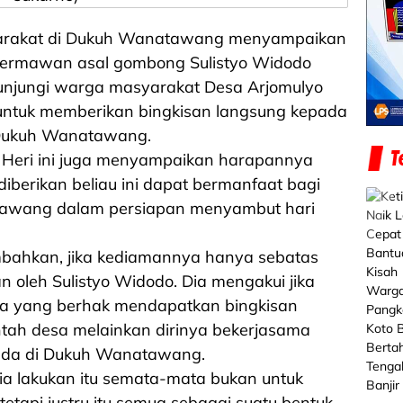
syarakat di Dukuh Wanatawang menyampaikan
 dermawan asal gombong Sulistyo Widodo
unjungi warga masyarakat Desa Arjomulyo
tuk memberikan bingkisan langsung kepada
 Dukuh Wanatawang.
 Heri ini juga menyampaikan harapannya
berikan beliau ini dapat bermanfaat bagi
awang dalam persiapan menyambut hari
ahkan, jika kediamannya hanya sebatas
n oleh Sulistyo Widodo. Dia mengakui jika
a yang berhak mendapatkan bingkisan
ntah desa melainkan dirinya bekerjasama
ada di Dukuh Wanatawang.
a lakukan itu semata-mata bukan untuk
tapi justru itu semua sebagai suatu bentuk