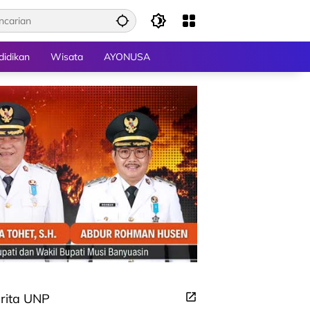
didikan
Wisata
AYONUSA
rita UNP