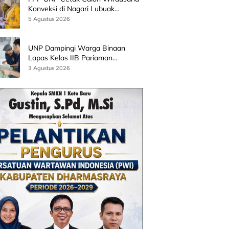
Konveksi di Nagari Lubuak
Batingkok Limapuluh Kota
5 Agustus 2026
UNP Dampingi Warga Binaan
Lapas Kelas IIB Pariaman
Kembangkan Produk Kreatif
3 Agustus 2026
Berbasis AI