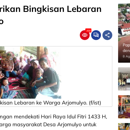
rikan Bingkisan Lebaran
o
358
Pap
den
8 Ag
kisan Lebaran ke Warga Arjomulyo. (f/ist)
ngan mendekati Hari Raya Idul Fitri 1433 H,
rga masyarakat Desa Arjomulyo untuk