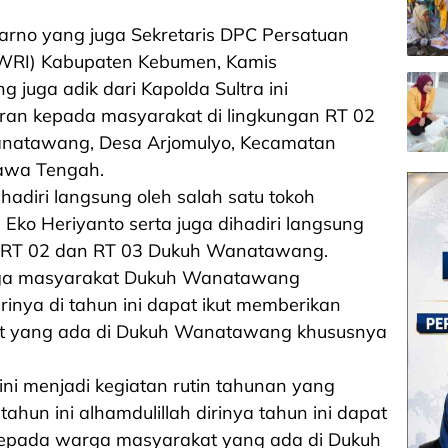
rno yang juga Sekretaris DPC Persatuan
PWRI) Kabupaten Kebumen, Kamis
g juga adik dari Kapolda Sultra ini
ran kepada masyarakat di lingkungan RT 02
anatawang, Desa Arjomulyo, Kecamatan
awa Tengah.
adiri langsung oleh salah satu tokoh
o Heriyanto serta juga dihadiri langsung
i RT 02 dan RT 03 Dukuh Wanatawang.
rga masyarakat Dukuh Wanatawang
inya di tahun ini dapat ikut memberikan
at yang ada di Dukuh Wanatawang khususnya
ini menjadi kegiatan rutin tahunan yang
ahun ini alhamdulillah dirinya tahun ini dapat
kepada warga masyarakat yang ada di Dukuh