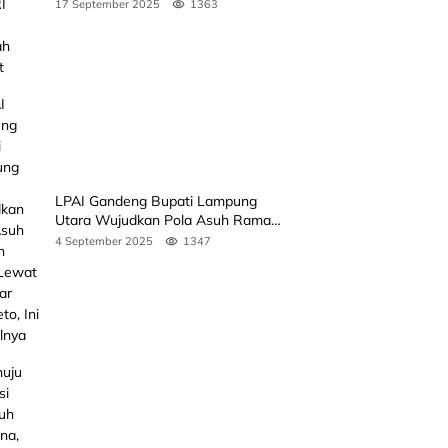
Rakyat
17 September 2025
1363
LPAI Gandeng Bupati Lampung
Utara Wujudkan Pola Asuh Ramah
Anak Lewat Seminar Kak Seto, Ini
4 September 2025
1347
Jadwalnya