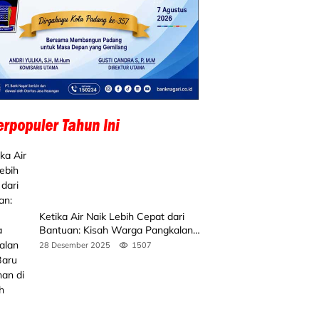
Ketika Air Naik Lebih Cepat dari
Bantuan: Kisah Warga Pangkalan
Koto Baru Bertahan di Tengah
28 Desember 2025
1507
Banjir