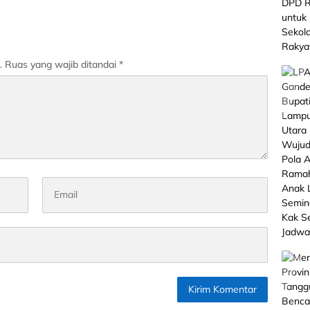
an TMMD ke-128
.
Ruas yang wajib ditandai
*