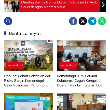
Mendag Zulhas Bahas Ekspor Indonesia ke Arab
Saudi dengan Menteri Majid
Berita Lainnya :
Kemendagri
Kemendagri
Lindungi Lahan Pertanian dari
Kemendagri-KPK Perkuat
Risiko Banjir, Kemendagri
Kolaborasi Cegah Korupsi di
Gelar Sosialisasi Penanganan
Daerah Melalui Integrasi Data
Banjir Melalui Program FMNJP
SIPD
di Brebes