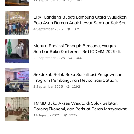
17 September 2025
1347
LPAI Gandeng Bupati Lampung Utara Wujudkan
Pola Asuh Ramah Anak Lewat Seminar Kak Seto,
Ini Jadwalnya
4 September 2025
1325
Menuju Provinsi Tangguh Bencana, Wagub
Sumbar Buka Konferensi 3rd ICDMM 2025 di
Unand
29 September 2025
1300
Sekdakab Solok Buka Sosialisasi Pengawasan
Program Pembangunan Revitalisasi Satuan
Pendidikan
9 September 2025
1292
TMMD Buka Akses Wisata di Solok Selatan,
Dorong Ekonomi, dan Perkuat Peran Masyarakat
14 Agustus 2025
1292