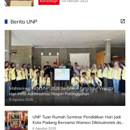
Kemendagri
10 Februari 2023
Berita UNP
Mahasiswa KKN UNP 2026 Serahkan Peta Jalur Wisata
dan Peta Administrasi Nagari Paninggahan
6 Agustus 2026
UNP Tuan Rumah Seminar Pendidikan Hari Jadi
Kota Padang Bersama Wamen Diktisainstek dan
CEO EMGS Malaysia
6 Agustus 2026