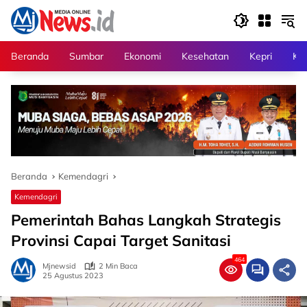
Langsung
ke
konten
Beranda
Sumbar
Ekonomi
Kesehatan
Kepri
Kri
Beranda
Kemendagri
Kemendagri
Pemerintah Bahas Langkah Strategis
Provinsi Capai Target Sanitasi
464
Mjnewsid
2 Min Baca
25 Agustus 2023