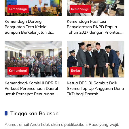
Kemendagri
Kemendagri
Kemendagri Dorong
Kemendagri Fasilitasi
Penguatan Tata Kelola
Penyelarasan RKPD Papua
Sampah Berkelanjutan di
Tahun 2027 dengan Prioritas
Daerah
Pembangunan Nasional
Kemendagri
Berita
Kemendagri-Komisi II DPR RI
Ketua DPD RI Sambut Baik
Perkuat Perencanaan Daerah
Skema Top Up Anggaran Dana
untuk Percepat Penurunan
TKD bagi Daerah
Stunting di Kabupaten
Bandung
Tinggalkan Balasan
Alamat email Anda tidak akan dipublikasikan.
Ruas yang wajib