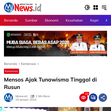
Langsung
ke
konten
Beranda
Sumbar
Ekonomi
Kesehatan
Kepri
Kri
Beranda
Kemensos
Kemensos
Mensos Ajak Tunawisma Tinggal di
Rusun
489
Mjnewsid
2 Min Baca
19 Januari 2024