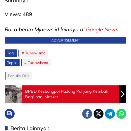
Surabaya.
Views:
489
Baca berita Mjnews.id lainnya di
Google News
ADVERTISEMENT
Tag:
Tunawisma
Topik:
Tunawisma
Penulis: Rilis
BPBD Kesbangpol Padang Panjang Kembali
Bagi-bagi Masker
Berita Lainnya :