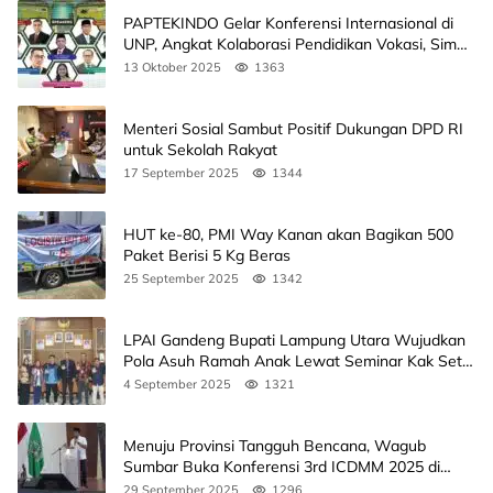
PAPTEKINDO Gelar Konferensi Internasional di
UNP, Angkat Kolaborasi Pendidikan Vokasi, Simak
Agendanya
13 Oktober 2025
1363
Menteri Sosial Sambut Positif Dukungan DPD RI
untuk Sekolah Rakyat
17 September 2025
1344
HUT ke-80, PMI Way Kanan akan Bagikan 500
Paket Berisi 5 Kg Beras
25 September 2025
1342
LPAI Gandeng Bupati Lampung Utara Wujudkan
Pola Asuh Ramah Anak Lewat Seminar Kak Seto,
Ini Jadwalnya
4 September 2025
1321
Menuju Provinsi Tangguh Bencana, Wagub
Sumbar Buka Konferensi 3rd ICDMM 2025 di
Unand
29 September 2025
1296