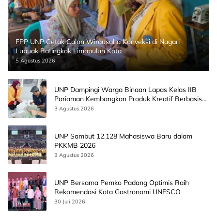
FPP UNP Cetak Calon Wirausaha Konveksi di Nagari
Lubuak Batingkok Limapuluh Kota
5 Agustus 2026
UNP Dampingi Warga Binaan Lapas Kelas IIB
Pariaman Kembangkan Produk Kreatif Berbasis
AI
3 Agustus 2026
UNP Sambut 12.128 Mahasiswa Baru dalam
PKKMB 2026
3 Agustus 2026
UNP Bersama Pemko Padang Optimis Raih
Rekomendasi Kota Gastronomi UNESCO
30 Juli 2026