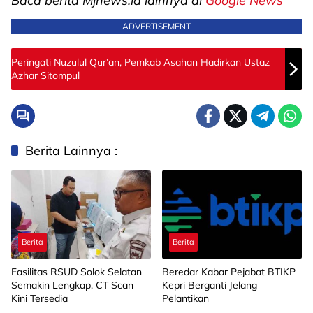
Baca berita Mjnews.id lainnya di
Google News
ADVERTISEMENT
Peringati Nuzulul Qur’an, Pemkab Asahan Hadirkan Ustaz
Azhar Sitompul
Berita Lainnya :
Berita
Berita
Fasilitas RSUD Solok Selatan
Beredar Kabar Pejabat BTIKP
Semakin Lengkap, CT Scan
Kepri Berganti Jelang
Kini Tersedia
Pelantikan