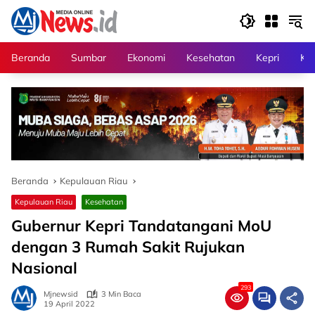
Langsung
ke
konten
Beranda
Sumbar
Ekonomi
Kesehatan
Kepri
Kri
Beranda
Kepulauan Riau
Kepulauan Riau
Kesehatan
Gubernur Kepri Tandatangani MoU
dengan 3 Rumah Sakit Rujukan
Nasional
293
Mjnewsid
3 Min Baca
19 April 2022