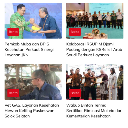
Berita
Berita
Pemkab Muba dan BPJS
Kolaborasi RSUP M Djamil
Kesehatan Perkuat Sinergi
Padang dengan KSRelief Arab
Layanan JKN
Saudi Perkuat Layanan
Operasi Jantung Anak di
Sumbar
Berita
Berita
Vet GAS, Layanan Kesehatan
Wabup Bintan Terima
Hewan Keliling Puskeswan
Sertifikat Eliminasi Malaria dari
Solok Selatan
Kementerian Kesehatan