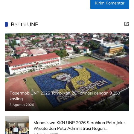
Berita UNP
Papermob UNP 2026 Tampilkan 20 Formasi dengan 9.250
kavling
8 Agustus 2026
Mahasiswa KKN UNP 2026 Serahkan Peta Jalur
Wisata dan Peta Administrasi Nagari
Paninggahan