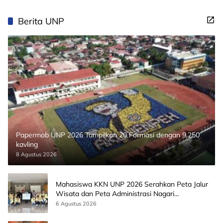
Berita UNP
Papermob UNP 2026 Tampilkan 20 Formasi dengan 9.250
kavling
8 Agustus 2026
Mahasiswa KKN UNP 2026 Serahkan Peta Jalur
Wisata dan Peta Administrasi Nagari
Paninggahan
6 Agustus 2026