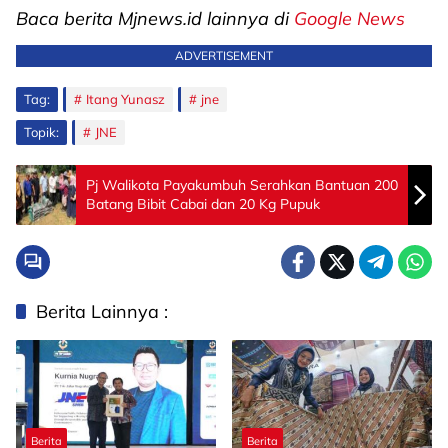
Baca berita Mjnews.id lainnya di
Google News
ADVERTISEMENT
Tag:
Itang Yunasz
jne
Topik:
JNE
Pj Walikota Payakumbuh Serahkan Bantuan 200
Batang Bibit Cabai dan 20 Kg Pupuk
Berita Lainnya :
Berita
Berita