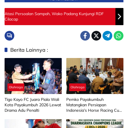
Atasi Persoalan Sampah, Wako Padang Kunjungi RDF
Cilacap
Berita Lainnya :
Olahraga
Olahraga
Tigo Kayo FC Juara Piala Wali
Pemko Payakumbuh
Kota Payakumbuh 2026 Lewat
Matangkan Persiapan
Drama Adu Penalti
Indonesia’s Horse Racing Cup
2026