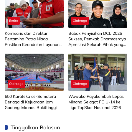
Berita
Olahraga
Komisaris dan Direktur
Babak Penyisihan DCL 2026
Pertamina Patra Niaga
Sukses, Pemkab Dharmasraya
Pastikan Keandalan Layanan
Apresiasi Seluruh Pihak yang
SPBU di Sumut
Sukseskan Kegiatan
Olahraga
Olahraga
650 Karateka se-Sumatera
Wawako Payakumbuh Lepas
Berlaga di Kejuaraan Jam
Minang Sejagat FC U-14 ke
Gadang Inkanas Bukittinggi
Liga TopSkor Nasional 2026
Tinggalkan Balasan