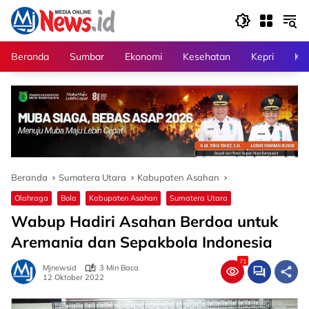
Langsung
ke
konten
Beranda
Sumbar
Ekonomi
Kesehatan
Kepri
Kri
Beranda
Sumatera Utara
Kabupaten Asahan
Olahraga
Bola
Kabupaten Asahan
Sumatera Utara
Wabup Hadiri Asahan Berdoa untuk
Aremania dan Sepakbola Indonesia
71
Mjnewsid
3 Min Baca
12 Oktober 2022