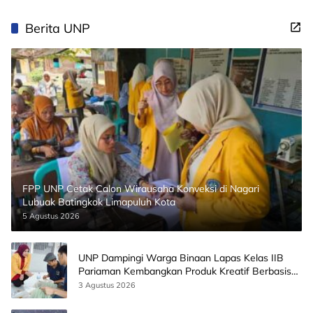
Berita UNP
FPP UNP Cetak Calon Wirausaha Konveksi di Nagari
Lubuak Batingkok Limapuluh Kota
5 Agustus 2026
UNP Dampingi Warga Binaan Lapas Kelas IIB
Pariaman Kembangkan Produk Kreatif Berbasis
AI
3 Agustus 2026