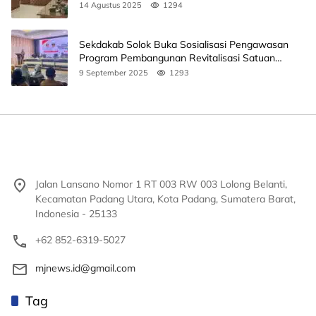
14 Agustus 2025
1294
Sekdakab Solok Buka Sosialisasi Pengawasan
Program Pembangunan Revitalisasi Satuan
Pendidikan
9 September 2025
1293
Jalan Lansano Nomor 1 RT 003 RW 003 Lolong Belanti,
Kecamatan Padang Utara, Kota Padang, Sumatera Barat,
Indonesia - 25133
+62 852-6319-5027
mjnews.id@gmail.com
Tag