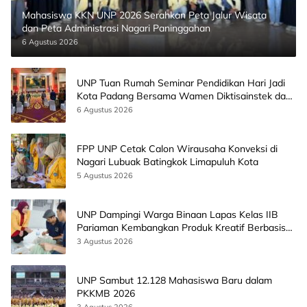
Mahasiswa KKN UNP 2026 Serahkan Peta Jalur Wisata
dan Peta Administrasi Nagari Paninggahan
6 Agustus 2026
UNP Tuan Rumah Seminar Pendidikan Hari Jadi
Kota Padang Bersama Wamen Diktisainstek dan
CEO EMGS Malaysia
6 Agustus 2026
FPP UNP Cetak Calon Wirausaha Konveksi di
Nagari Lubuak Batingkok Limapuluh Kota
5 Agustus 2026
UNP Dampingi Warga Binaan Lapas Kelas IIB
Pariaman Kembangkan Produk Kreatif Berbasis
AI
3 Agustus 2026
UNP Sambut 12.128 Mahasiswa Baru dalam
PKKMB 2026
3 Agustus 2026