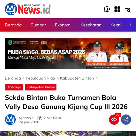
Langsung
ke
konten
Beranda
Sumbar
Ekonomi
Kesehatan
Kepri
Kri
Beranda
Kepulauan Riau
Kabupaten Bintan
Olahraga
Kabupaten Bintan
Sekda Bintan Buka Turnamen Bola
Volly Desa Gunung Kijang Cup III 2026
259
Mjnewsid
2 Min Baca
24 Juni 2026