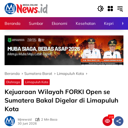
Langsung
ke
konten
Beranda
Sumbar
Ekonomi
Kesehatan
Kepri
Kri
Beranda
Sumatera Barat
Limapuluh Kota
Olahraga
Limapuluh Kota
Kejuaraan Wilayah FORKI Open se
Sumatera Bakal Digelar di Limapuluh
Kota
219
Mjnewsid
2 Min Baca
30 Juni 2026