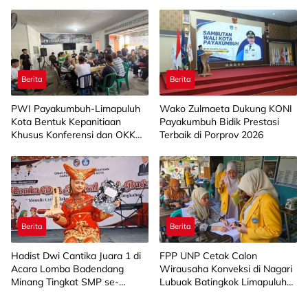
Kesejahteraan Sosial di
Capai 88 Persen
Limapuluh Kota
Berita
Berita
PWI Payakumbuh-Limapuluh
Wako Zulmaeta Dukung KONI
Kota Bentuk Kepanitiaan
Payakumbuh Bidik Prestasi
Khusus Konferensi dan OKK
Terbaik di Porprov 2026
2026
Berita
Berita
Hadist Dwi Cantika Juara 1 di
FPP UNP Cetak Calon
Acara Lomba Badendang
Wirausaha Konveksi di Nagari
Minang Tingkat SMP se-
Lubuak Batingkok Limapuluh
Limapuluh Kota
Kota