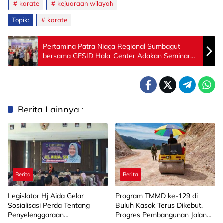
karate
kejuaraan wilayah
Topik:
karate
Pertamina Patra Niaga Regional Sumbagut
bersama GESID Halal Center Adakan Seminar
Halal Food & Tourism di Lhokseumawe
Berita Lainnya :
Berita
Berita
Legislator Hj Aida Gelar
Program TMMD ke-129 di
Sosialisasi Perda Tentang
Buluh Kasok Terus Dikebut,
Penyelenggaraan
Progres Pembangunan Jalan