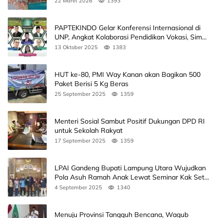
22 Maret 2026
1393
PAPTEKINDO Gelar Konferensi Internasional di
UNP, Angkat Kolaborasi Pendidikan Vokasi, Simak
Agendanya
13 Oktober 2025
1383
HUT ke-80, PMI Way Kanan akan Bagikan 500
Paket Berisi 5 Kg Beras
25 September 2025
1359
Menteri Sosial Sambut Positif Dukungan DPD RI
untuk Sekolah Rakyat
17 September 2025
1359
LPAI Gandeng Bupati Lampung Utara Wujudkan
Pola Asuh Ramah Anak Lewat Seminar Kak Seto,
Ini Jadwalnya
4 September 2025
1340
Menuju Provinsi Tangguh Bencana, Wagub