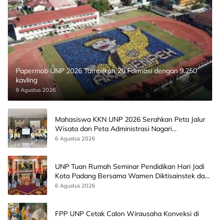
Papermob UNP 2026 Tampilkan 20 Formasi dengan 9.250
kavling
8 Agustus 2026
Mahasiswa KKN UNP 2026 Serahkan Peta Jalur
Wisata dan Peta Administrasi Nagari
Paninggahan
6 Agustus 2026
UNP Tuan Rumah Seminar Pendidikan Hari Jadi
Kota Padang Bersama Wamen Diktisainstek dan
CEO EMGS Malaysia
6 Agustus 2026
FPP UNP Cetak Calon Wirausaha Konveksi di