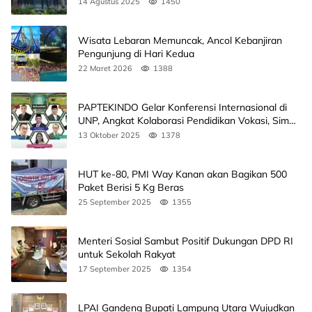
14 Agustus 2025
1450
Wisata Lebaran Memuncak, Ancol Kebanjiran
Pengunjung di Hari Kedua
22 Maret 2026
1388
PAPTEKINDO Gelar Konferensi Internasional di
UNP, Angkat Kolaborasi Pendidikan Vokasi, Simak
Agendanya
13 Oktober 2025
1378
HUT ke-80, PMI Way Kanan akan Bagikan 500
Paket Berisi 5 Kg Beras
25 September 2025
1355
Menteri Sosial Sambut Positif Dukungan DPD RI
untuk Sekolah Rakyat
17 September 2025
1354
LPAI Gandeng Bupati Lampung Utara Wujudkan