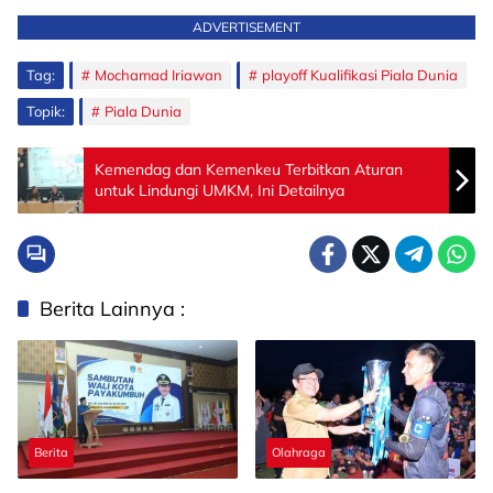
ADVERTISEMENT
Tag:
Mochamad Iriawan
playoff Kualifikasi Piala Dunia
Topik:
Piala Dunia
Kemendag dan Kemenkeu Terbitkan Aturan
untuk Lindungi UMKM, Ini Detailnya
Berita Lainnya :
Berita
Olahraga