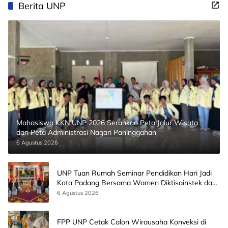
Berita UNP
Mahasiswa KKN UNP 2026 Serahkan Peta Jalur Wisata
dan Peta Administrasi Nagari Paninggahan
6 Agustus 2026
UNP Tuan Rumah Seminar Pendidikan Hari Jadi
Kota Padang Bersama Wamen Diktisainstek dan
CEO EMGS Malaysia
6 Agustus 2026
FPP UNP Cetak Calon Wirausaha Konveksi di