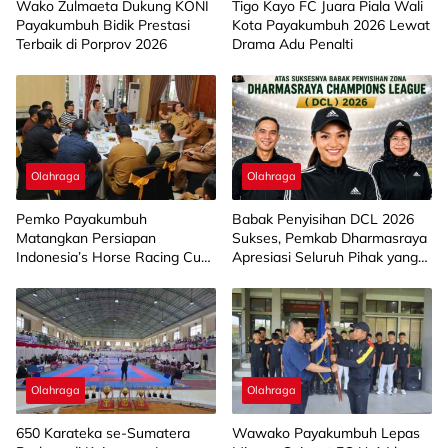
Wako Zulmaeta Dukung KONI
Tigo Kayo FC Juara Piala Wali
Payakumbuh Bidik Prestasi
Kota Payakumbuh 2026 Lewat
Terbaik di Porprov 2026
Drama Adu Penalti
Olahraga
Olahraga
Pemko Payakumbuh
Babak Penyisihan DCL 2026
Matangkan Persiapan
Sukses, Pemkab Dharmasraya
Indonesia’s Horse Racing Cup
Apresiasi Seluruh Pihak yang
2026
Sukseskan Kegiatan
Olahraga
Olahraga
650 Karateka se-Sumatera
Wawako Payakumbuh Lepas