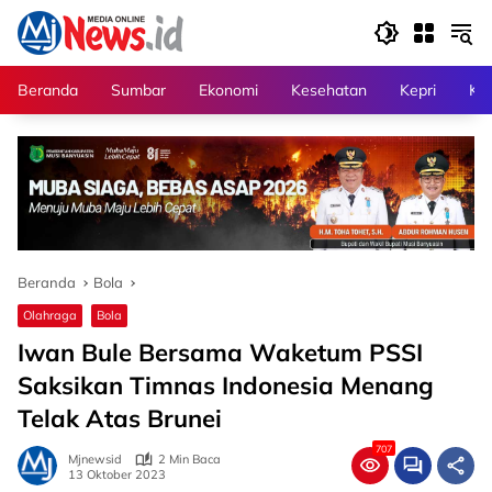
Langsung
ke
konten
Beranda
Sumbar
Ekonomi
Kesehatan
Kepri
Kri
Beranda
Bola
Olahraga
Bola
Iwan Bule Bersama Waketum PSSI
Saksikan Timnas Indonesia Menang
Telak Atas Brunei
707
Mjnewsid
2 Min Baca
13 Oktober 2023