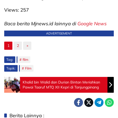
Views:
257
Baca berita Mjnews.id lainnya di
Google News
ADVERTISEMENT
1
2
»
Tag:
film
Topik:
Film
Khalid bin Walid dan Durian Bintan Meriahkan
Pawai Taaruf MTQ XII Kepri di Tanjungpinang
Berita Lainnya :