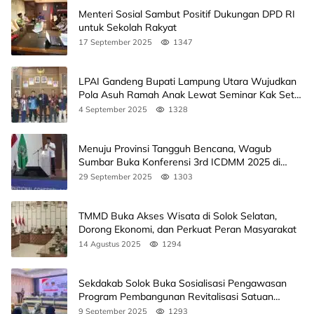
Menteri Sosial Sambut Positif Dukungan DPD RI
untuk Sekolah Rakyat
17 September 2025
1347
LPAI Gandeng Bupati Lampung Utara Wujudkan
Pola Asuh Ramah Anak Lewat Seminar Kak Seto,
Ini Jadwalnya
4 September 2025
1328
Menuju Provinsi Tangguh Bencana, Wagub
Sumbar Buka Konferensi 3rd ICDMM 2025 di
Unand
29 September 2025
1303
TMMD Buka Akses Wisata di Solok Selatan,
Dorong Ekonomi, dan Perkuat Peran Masyarakat
14 Agustus 2025
1294
Sekdakab Solok Buka Sosialisasi Pengawasan
Program Pembangunan Revitalisasi Satuan
Pendidikan
9 September 2025
1293