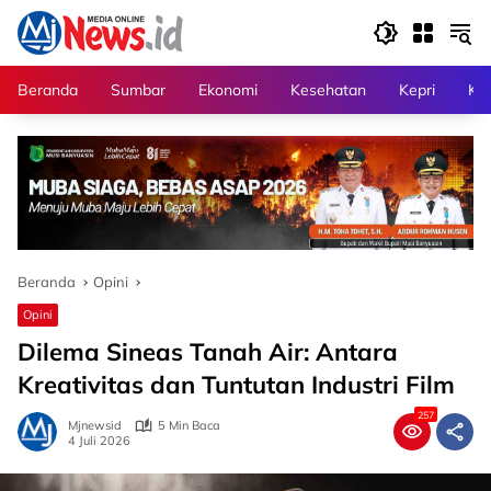
Langsung
ke
konten
Beranda
Sumbar
Ekonomi
Kesehatan
Kepri
Kri
Beranda
Opini
Opini
Dilema Sineas Tanah Air: Antara
Kreativitas dan Tuntutan Industri Film
257
Mjnewsid
5 Min Baca
4 Juli 2026