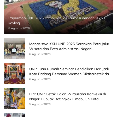
Papermob UNP 2026 Tampilkan 20 Formasi dengan 9.250
kavling
8 Agustus 2026
Mahasiswa KKN UNP 2026 Serahkan Peta Jalur
Wisata dan Peta Administrasi Nagari
Paninggahan
6 Agustus 2026
UNP Tuan Rumah Seminar Pendidikan Hari Jadi
Kota Padang Bersama Wamen Diktisainstek dan
CEO EMGS Malaysia
6 Agustus 2026
FPP UNP Cetak Calon Wirausaha Konveksi di
Nagari Lubuak Batingkok Limapuluh Kota
5 Agustus 2026