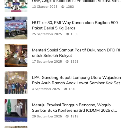
UNP, Angkat Kolaborasi Pendidikan Vokasi, Simak
Agendanya
13 Oktober 2025
1383
HUT ke-80, PMI Way Kanan akan Bagikan 500
Paket Berisi 5 Kg Beras
25 September 2025
1359
Menteri Sosial Sambut Positif Dukungan DPD RI
untuk Sekolah Rakyat
17 September 2025
1359
LPAI Gandeng Bupati Lampung Utara Wujudkan
Pola Asuh Ramah Anak Lewat Seminar Kak Seto,
Ini Jadwalnya
4 September 2025
1340
Menuju Provinsi Tangguh Bencana, Wagub
Sumbar Buka Konferensi 3rd ICDMM 2025 di
Unand
29 September 2025
1318