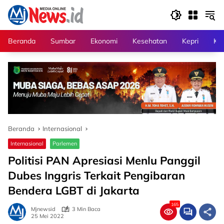
Langsung
ke
konten
Beranda
Sumbar
Ekonomi
Kesehatan
Kepri
Kri
Beranda
Internasional
Internasional
Parlemen
Politisi PAN Apresiasi Menlu Panggil
Dubes Inggris Terkait Pengibaran
Bendera LGBT di Jakarta
165
Mjnewsid
3 Min Baca
25 Mei 2022