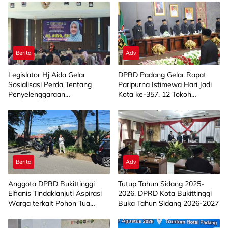
Berita
Adv
Legislator Hj Aida Gelar
DPRD Padang Gelar Rapat
Sosialisasi Perda Tentang
Paripurna Istimewa Hari Jadi
Penyelenggaraan
Kota ke-357, 12 Tokoh
Kesejahteraan Sosial di
Masyarakat Terima
Limapuluh Kota
Penghargaan
Berita
Adv
Anggota DPRD Bukittinggi
Tutup Tahun Sidang 2025-
Elfianis Tindaklanjuti Aspirasi
2026, DPRD Kota Bukittinggi
Warga terkait Pohon Tua
Buka Tahun Sidang 2026-2027
Rawan Tumbang