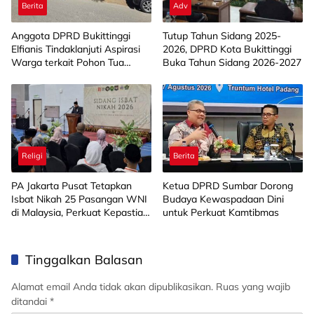
Berita
Adv
Anggota DPRD Bukittinggi
Tutup Tahun Sidang 2025-
Elfianis Tindaklanjuti Aspirasi
2026, DPRD Kota Bukittinggi
Warga terkait Pohon Tua
Buka Tahun Sidang 2026-2027
Rawan Tumbang
Religi
Berita
PA Jakarta Pusat Tetapkan
Ketua DPRD Sumbar Dorong
Isbat Nikah 25 Pasangan WNI
Budaya Kewaspadaan Dini
di Malaysia, Perkuat Kepastian
untuk Perkuat Kamtibmas
Hukum di Luar Negeri
Tinggalkan Balasan
Alamat email Anda tidak akan dipublikasikan.
Ruas yang wajib
ditandai
*