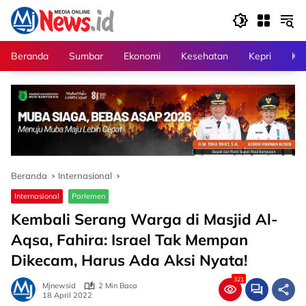
Langsung
ke
konten
Beranda
Sumbar
Ekonomi
Kesehatan
Kepri
Kri
Beranda
Internasional
Internasional
Parlemen
Kembali Serang Warga di Masjid Al-
Aqsa, Fahira: Israel Tak Mempan
Dikecam, Harus Ada Aksi Nyata!
321
Mjnewsid
2 Min Baca
18 April 2022