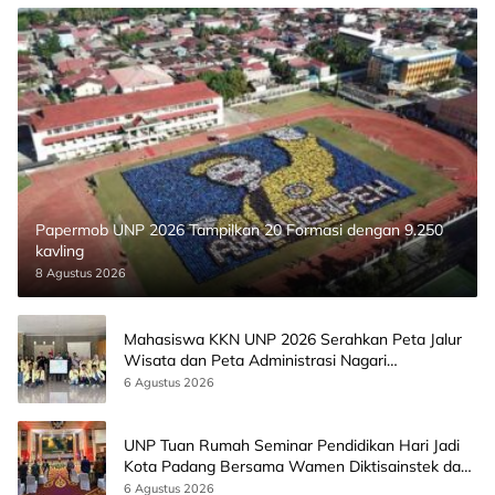
Papermob UNP 2026 Tampilkan 20 Formasi dengan 9.250
kavling
8 Agustus 2026
Mahasiswa KKN UNP 2026 Serahkan Peta Jalur
Wisata dan Peta Administrasi Nagari
Paninggahan
6 Agustus 2026
UNP Tuan Rumah Seminar Pendidikan Hari Jadi
Kota Padang Bersama Wamen Diktisainstek dan
CEO EMGS Malaysia
6 Agustus 2026