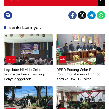
Berita Lainnya :
Berita
Adv
Legislator Hj Aida Gelar
DPRD Padang Gelar Rapat
Sosialisasi Perda Tentang
Paripurna Istimewa Hari Jadi
Penyelenggaraan
Kota ke-357, 12 Tokoh
Kesejahteraan Sosial di
Masyarakat Terima
Limapuluh Kota
Penghargaan