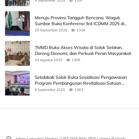
4 September 2025
1337
Menuju Provinsi Tangguh Bencana, Wagub
Sumbar Buka Konferensi 3rd ICDMM 2025 di
Unand
29 September 2025
1316
TMMD Buka Akses Wisata di Solok Selatan,
Dorong Ekonomi, dan Perkuat Peran Masyarakat
14 Agustus 2025
1305
Sekdakab Solok Buka Sosialisasi Pengawasan
Program Pembangunan Revitalisasi Satuan
Pendidikan
9 September 2025
1303
Jalan Lansano Nomor 1 RT 003 RW 003 Lolong Belanti,