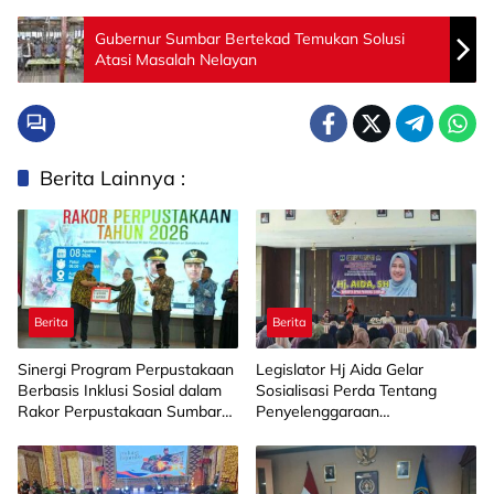
Gubernur Sumbar Bertekad Temukan Solusi
Atasi Masalah Nelayan
Berita Lainnya :
Berita
Berita
Sinergi Program Perpustakaan
Legislator Hj Aida Gelar
Berbasis Inklusi Sosial dalam
Sosialisasi Perda Tentang
Rakor Perpustakaan Sumbar
Penyelenggaraan
2026
Kesejahteraan Sosial di
Limapuluh Kota