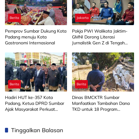
Berita
Jakarta
Pemprov Sumbar Dukung Kota
Pokja PWI Walikota Jaktim-
Padang menuju Kota
GMNI Dorong Literasi
Gastronomi Internasional
Jurnalistik Gen Z di Tengah
Derasnya Arus Informasi
Berita
Berita
Hadiri HUT ke-357 Kota
Dinas BMCKTR Sumbar
Padang, Ketua DPRD Sumbar
Manfaatkan Tambahan Dana
Ajak Masyarakat Perkuat
TKD untuk 18 Program
Gotong Royong
Strategis
Tinggalkan Balasan