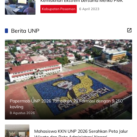
Kemiskinan Ekstrem bersama Menko PMK
Kabupaten Pasaman
6 April 2023
Berita UNP
Papermob UNP 2026 Tampilkan 20 Formasi dengan 9.250
kavling
8 Agustus 2026
Mahasiswa KKN UNP 2026 Serahkan Peta Jalur
Wisata dan Peta Administrasi Nagari