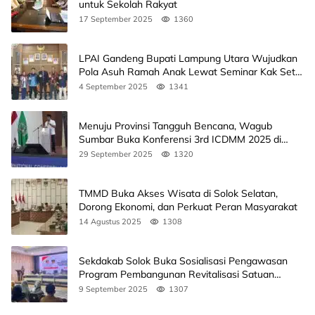
untuk Sekolah Rakyat
17 September 2025
1360
LPAI Gandeng Bupati Lampung Utara Wujudkan
Pola Asuh Ramah Anak Lewat Seminar Kak Seto,
Ini Jadwalnya
4 September 2025
1341
Menuju Provinsi Tangguh Bencana, Wagub
Sumbar Buka Konferensi 3rd ICDMM 2025 di
Unand
29 September 2025
1320
TMMD Buka Akses Wisata di Solok Selatan,
Dorong Ekonomi, dan Perkuat Peran Masyarakat
14 Agustus 2025
1308
Sekdakab Solok Buka Sosialisasi Pengawasan
Program Pembangunan Revitalisasi Satuan
Pendidikan
9 September 2025
1307