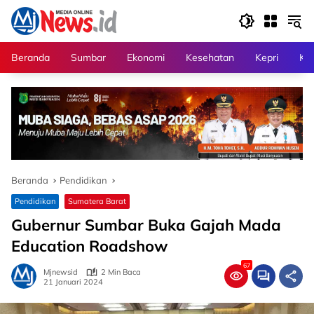
Langsung
ke
konten
Beranda
Sumbar
Ekonomi
Kesehatan
Kepri
Kri
Beranda
Pendidikan
Pendidikan
Sumatera Barat
Gubernur Sumbar Buka Gajah Mada
Education Roadshow
67
Mjnewsid
2 Min Baca
21 Januari 2024