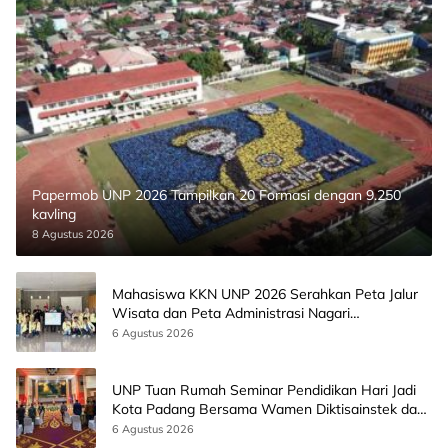
Papermob UNP 2026 Tampilkan 20 Formasi dengan 9.250
kavling
8 Agustus 2026
Mahasiswa KKN UNP 2026 Serahkan Peta Jalur
Wisata dan Peta Administrasi Nagari
Paninggahan
6 Agustus 2026
UNP Tuan Rumah Seminar Pendidikan Hari Jadi
Kota Padang Bersama Wamen Diktisainstek dan
CEO EMGS Malaysia
6 Agustus 2026