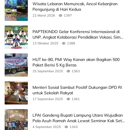
Wisata Lebaran Memuncak, Ancol Kebanjiran
Pengunjung di Hari Kedua
22 Maret 2026
1397
PAPTEKINDO Gelar Konferensi Internasional di
UNP, Angkat Kolaborasi Pendidikan Vokasi, Simak
Agendanya
13 Oktober 2025
1388
HUT ke-80, PMI Way Kanan akan Bagikan 500
Paket Berisi 5 Kg Beras
25 September 2025
1363
Menteri Sosial Sambut Positif Dukungan DPD RI
untuk Sekolah Rakyat
17 September 2025
1361
LPAI Gandeng Bupati Lampung Utara Wujudkan
Pola Asuh Ramah Anak Lewat Seminar Kak Seto,
Ini Jadwalnya
4 September 2025
1343