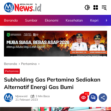
Langsung
ke
konten
Beranda
Sumbar
Ekonomi
Kesehatan
Kepri
Kri
Beranda
Pertamina
Pertamina
Subholding Gas Pertamina Sediakan
Alternatif Energi Gas Bumi
432
Mjnewsid
3 Min Baca
21 Februari 2023