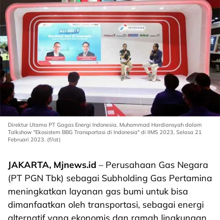
Direktur Utama PT Gagas Energi Indonesia, Muhammad Hardiansyah dalam
Talkshow "Ekosistem BBG Transportasi di Indonesia" di IIMS 2023, Selasa 21
Februari 2023. (f/ist)
JAKARTA, Mjnews.id
– Perusahaan Gas Negara
(PT PGN Tbk) sebagai Subholding Gas Pertamina
meningkatkan layanan gas bumi untuk bisa
dimanfaatkan oleh transportasi, sebagai energi
alternatif yang ekonomis dan ramah lingkungan