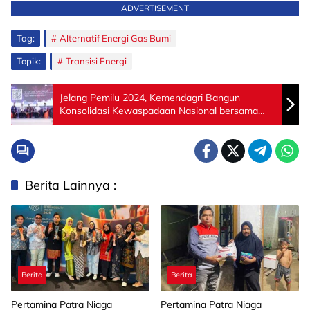
ADVERTISEMENT
Tag:
Alternatif Energi Gas Bumi
Topik:
Transisi Energi
Jelang Pemilu 2024, Kemendagri Bangun
Konsolidasi Kewaspadaan Nasional bersama
Kesbangpol
Berita Lainnya :
Berita
Berita
Pertamina Patra Niaga
Pertamina Patra Niaga