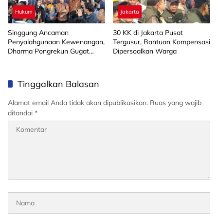
Hukum
Jakarta
Singgung Ancaman
30 KK di Jakarta Pusat
Penyalahgunaan Kewenangan,
Tergusur, Bantuan Kompensasi
Dharma Pongrekun Gugat
Dipersoalkan Warga
Pasal KLB dan Wabah di UU
Kesehatan ke MK
Tinggalkan Balasan
Alamat email Anda tidak akan dipublikasikan.
Ruas yang wajib
ditandai
*