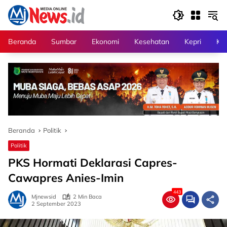
Langsung
ke
konten
Beranda
Sumbar
Ekonomi
Kesehatan
Kepri
Kri
Beranda
Politik
Politik
PKS Hormati Deklarasi Capres-
Cawapres Anies-Imin
443
Mjnewsid
2 Min Baca
2 September 2023