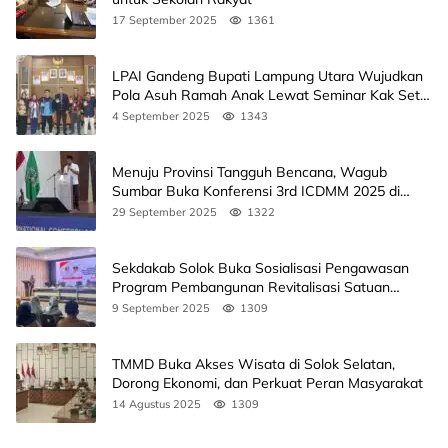
17 September 2025
1361
LPAI Gandeng Bupati Lampung Utara Wujudkan
Pola Asuh Ramah Anak Lewat Seminar Kak Seto,
Ini Jadwalnya
4 September 2025
1343
Menuju Provinsi Tangguh Bencana, Wagub
Sumbar Buka Konferensi 3rd ICDMM 2025 di
Unand
29 September 2025
1322
Sekdakab Solok Buka Sosialisasi Pengawasan
Program Pembangunan Revitalisasi Satuan
Pendidikan
9 September 2025
1309
TMMD Buka Akses Wisata di Solok Selatan,
Dorong Ekonomi, dan Perkuat Peran Masyarakat
14 Agustus 2025
1309