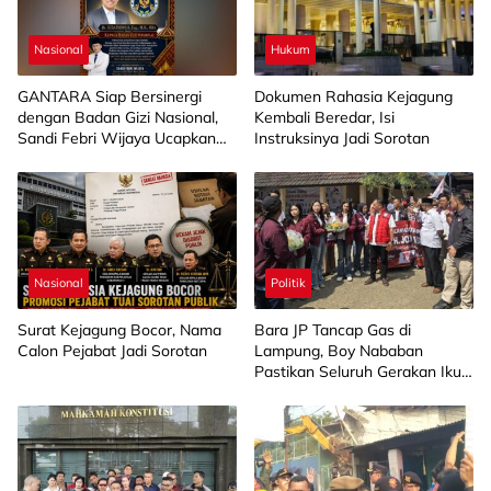
Nasional
Hukum
GANTARA Siap Bersinergi
Dokumen Rahasia Kejagung
dengan Badan Gizi Nasional,
Kembali Beredar, Isi
Sandi Febri Wijaya Ucapkan
Instruksinya Jadi Sorotan
Selamat kepada Sudaryono
Nasional
Politik
Surat Kejagung Bocor, Nama
Bara JP Tancap Gas di
Calon Pejabat Jadi Sorotan
Lampung, Boy Nababan
Pastikan Seluruh Gerakan Ikuti
Arahan Jokowi