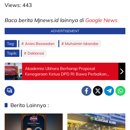
Views:
443
Baca berita Mjnews.id lainnya di
Google News
ADVERTISEMENT
Tag:
Anies Baswedan
Muhaimin Iskandar
Topik:
Deklarasi
Akademisi Ubhara Berharap Proposal
Kenegaraan Ketua DPD RI Bawa Perbaikan
Bangsa
Berita Lainnya :