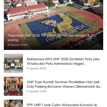
Papermob UNP 2026 Tampilkan 20 Formasi dengan 9.250
kavling
8 Agustus 2026
Mahasiswa KKN UNP 2026 Serahkan Peta Jalur
Wisata dan Peta Administrasi Nagari
Paninggahan
6 Agustus 2026
UNP Tuan Rumah Seminar Pendidikan Hari Jadi
Kota Padang Bersama Wamen Diktisainstek dan
CEO EMGS Malaysia
6 Agustus 2026
FPP UNP Cetak Calon Wirausaha Konveksi di