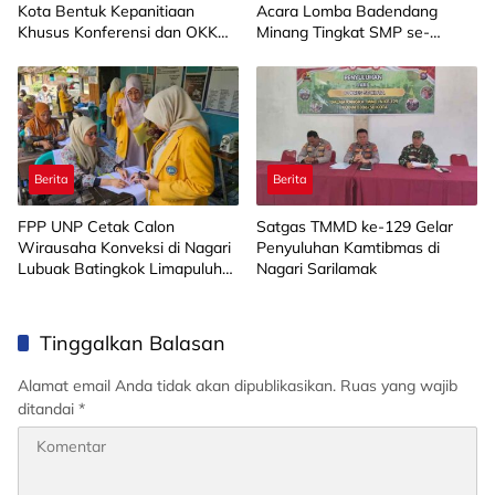
Kota Bentuk Kepanitiaan
Acara Lomba Badendang
Khusus Konferensi dan OKK
Minang Tingkat SMP se-
2026
Limapuluh Kota
Berita
Berita
FPP UNP Cetak Calon
Satgas TMMD ke-129 Gelar
Wirausaha Konveksi di Nagari
Penyuluhan Kamtibmas di
Lubuak Batingkok Limapuluh
Nagari Sarilamak
Kota
Tinggalkan Balasan
Alamat email Anda tidak akan dipublikasikan.
Ruas yang wajib
ditandai
*