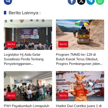
Berita Lainnya :
Berita
Berita
Legislator Hj Aida Gelar
Program TMMD ke-129 di
Sosialisasi Perda Tentang
Buluh Kasok Terus Dikebut,
Penyelenggaraan
Progres Pembangunan Jalan
Kesejahteraan Sosial di
Capai 88 Persen
Limapuluh Kota
Berita
Berita
PWI Payakumbuh-Limapuluh
Hadist Dwi Cantika Juara 1 di