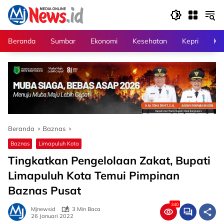
Langsung
ke
konten
Beranda
Sumbar
Ekonomi
Kesehatan
Kepri
Kri
Beranda
Baznas
Baznas
Limapuluh Kota
Tingkatkan Pengelolaan Zakat, Bupati
Limapuluh Kota Temui Pimpinan
Baznas Pusat
340
Mjnewsid
3 Min Baca
26 Januari 2022