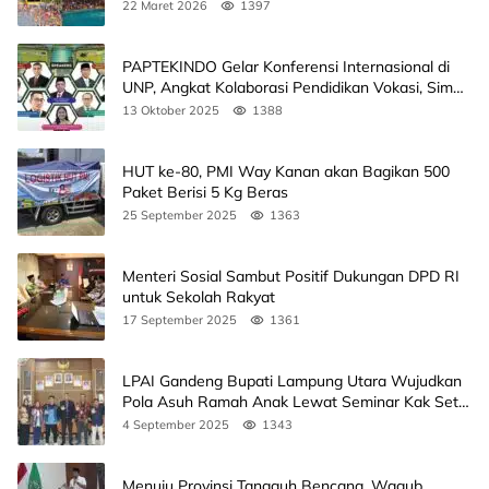
22 Maret 2026
1397
PAPTEKINDO Gelar Konferensi Internasional di
UNP, Angkat Kolaborasi Pendidikan Vokasi, Simak
Agendanya
13 Oktober 2025
1388
HUT ke-80, PMI Way Kanan akan Bagikan 500
Paket Berisi 5 Kg Beras
25 September 2025
1363
Menteri Sosial Sambut Positif Dukungan DPD RI
untuk Sekolah Rakyat
17 September 2025
1361
LPAI Gandeng Bupati Lampung Utara Wujudkan
Pola Asuh Ramah Anak Lewat Seminar Kak Seto,
Ini Jadwalnya
4 September 2025
1343
Menuju Provinsi Tangguh Bencana, Wagub