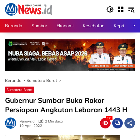
Langsung
ke
konten
Beranda
Sumbar
Ekonomi
Kesehatan
Kepri
Kri
Beranda
Sumatera Barat
Sumatera Barat
Gubernur Sumbar Buka Rakor
Persiapan Angkutan Lebaran 1443 H
221
Mjnewsid
2 Min Baca
19 April 2022