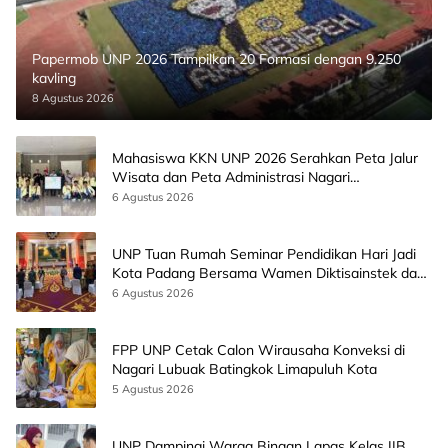
Papermob UNP 2026 Tampilkan 20 Formasi dengan 9.250
kavling
8 Agustus 2026
Mahasiswa KKN UNP 2026 Serahkan Peta Jalur
Wisata dan Peta Administrasi Nagari
Paninggahan
6 Agustus 2026
UNP Tuan Rumah Seminar Pendidikan Hari Jadi
Kota Padang Bersama Wamen Diktisainstek dan
CEO EMGS Malaysia
6 Agustus 2026
FPP UNP Cetak Calon Wirausaha Konveksi di
Nagari Lubuak Batingkok Limapuluh Kota
5 Agustus 2026
UNP Dampingi Warga Binaan Lapas Kelas IIB