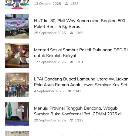
Agendanya
13 Oktober 2025
1388
HUT ke-80, PMI Way Kanan akan Bagikan 500
Paket Berisi 5 Kg Beras
25 September 2025
1363
Menteri Sosial Sambut Positif Dukungan DPD RI
untuk Sekolah Rakyat
17 September 2025
1361
LPAI Gandeng Bupati Lampung Utara Wujudkan
Pola Asuh Ramah Anak Lewat Seminar Kak Seto,
Ini Jadwalnya
4 September 2025
1343
Menuju Provinsi Tangguh Bencana, Wagub
Sumbar Buka Konferensi 3rd ICDMM 2025 di
Unand
29 September 2025
1323