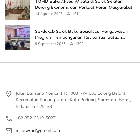
TMMD Buka Akses Wisata di Solok Selatan,
Dorong Ekonomi, dan Perkuat Peran Masyarakat
14 Agustus 2025
1311
Sekdakab Solok Buka Sosialisasi Pengawasan
Program Pembangunan Revitalisasi Satuan
Pendidikan
9 September 2025
1309
Jalan Lansano Nomor 1 RT 003 RW 003 Lolong Belanti,
Kecamatan Padang Utara, Kota Padang, Sumatera Barat,
Indonesia - 25133
+62 852-6319-5027
mjnews.id@gmail.com