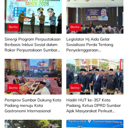
Berita
Berita
Sinergi Program Perpustakaan
Legislator Hj Aida Gelar
Berbasis Inklusi Sosial dalam
Sosialisasi Perda Tentang
Rakor Perpustakaan Sumbar
Penyelenggaraan
2026
Kesejahteraan Sosial di
Limapuluh Kota
Berita
Berita
Pemprov Sumbar Dukung Kota
Hadiri HUT ke-357 Kota
Padang menuju Kota
Padang, Ketua DPRD Sumbar
Gastronomi Internasional
Ajak Masyarakat Perkuat
Gotong Royong