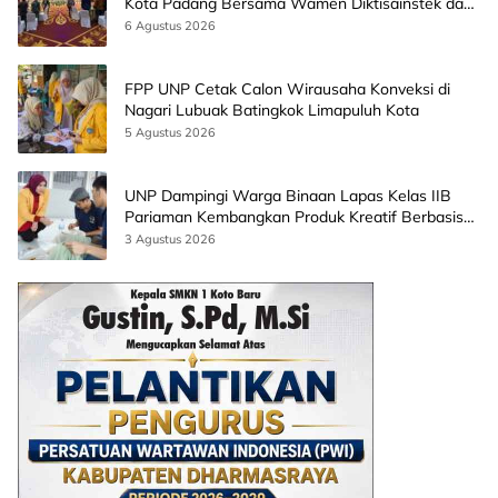
Kota Padang Bersama Wamen Diktisainstek dan
CEO EMGS Malaysia
6 Agustus 2026
FPP UNP Cetak Calon Wirausaha Konveksi di
Nagari Lubuak Batingkok Limapuluh Kota
5 Agustus 2026
UNP Dampingi Warga Binaan Lapas Kelas IIB
Pariaman Kembangkan Produk Kreatif Berbasis
AI
3 Agustus 2026