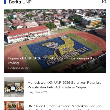
Berita UNP
Papermob UNP 2026 Tampilkan 20 Formasi dengan 9.250
kavling
8 Agustus 2026
Mahasiswa KKN UNP 2026 Serahkan Peta Jalur
Wisata dan Peta Administrasi Nagari
Paninggahan
6 Agustus 2026
UNP Tuan Rumah Seminar Pendidikan Hari Jadi