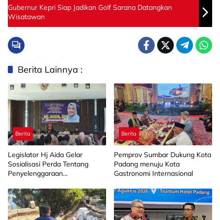
Gubernur Kepri Siap Jadikan Golf Sarana Datangkan
Wisatawan
Berita Lainnya :
Berita
Berita
Legislator Hj Aida Gelar
Pemprov Sumbar Dukung Kota
Sosialisasi Perda Tentang
Padang menuju Kota
Penyelenggaraan
Gastronomi Internasional
Kesejahteraan Sosial di
Limapuluh Kota