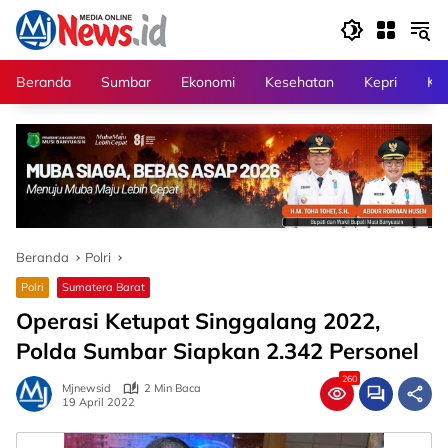
Langsung
ke
konten
Beranda
Sumbar
Ekonomi
Kesehatan
Kepri
Kri
Beranda
Polri
Polri
Sumatera Barat
Operasi Ketupat Singgalang 2022,
Polda Sumbar Siapkan 2.342 Personel
260
Mjnewsid
2 Min Baca
19 April 2022