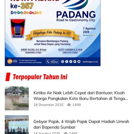
Ketika Air Naik Lebih Cepat dari Bantuan: Kisah
Warga Pangkalan Koto Baru Bertahan di Tengah
Banjir
28 Desember 2025
1499
Gebyar Pajak, 4 Wajib Pajak Dapat Hadiah Umrah
dari Bapenda Sumbar
14 Agustus 2025
1455