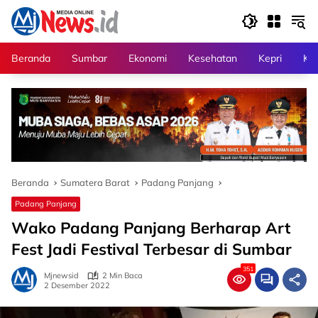
Langsung
ke
konten
Beranda
Sumbar
Ekonomi
Kesehatan
Kepri
Kri
Beranda
Sumatera Barat
Padang Panjang
Padang Panjang
Wako Padang Panjang Berharap Art
Fest Jadi Festival Terbesar di Sumbar
351
Mjnewsid
2 Min Baca
2 Desember 2022