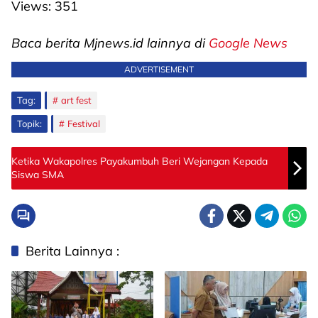
Views:
351
Baca berita Mjnews.id lainnya di
Google News
ADVERTISEMENT
Tag:
art fest
Topik:
Festival
Ketika Wakapolres Payakumbuh Beri Wejangan Kepada
Siswa SMA
Berita Lainnya :