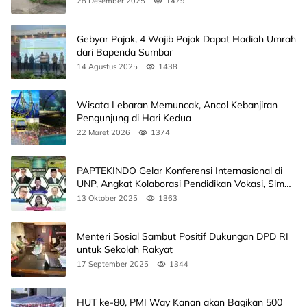
28 Desember 2025
1479
Gebyar Pajak, 4 Wajib Pajak Dapat Hadiah Umrah
dari Bapenda Sumbar
14 Agustus 2025
1438
Wisata Lebaran Memuncak, Ancol Kebanjiran
Pengunjung di Hari Kedua
22 Maret 2026
1374
PAPTEKINDO Gelar Konferensi Internasional di
UNP, Angkat Kolaborasi Pendidikan Vokasi, Simak
Agendanya
13 Oktober 2025
1363
Menteri Sosial Sambut Positif Dukungan DPD RI
untuk Sekolah Rakyat
17 September 2025
1344
HUT ke-80, PMI Way Kanan akan Bagikan 500